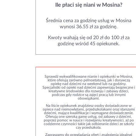
Ile płaci się niani w Mosina?
Średnia cena za godzinę usług w Mosina
wynosi 36.55 zł za godzinę.
Kwoty wahają się od 20 zł do 100 zł za
godzinę wśród 45 opiekunek.
Sprawdź wykwalifikowane nianie i opiekunki w Mosina,
które oferują zarówno pełnoetatową, jak i dorywczą
opiekę nad dziećmi na weekend lub na godziny.
Specjalistki od opieki nad dziećmi zapewniają bezpieczne i
kreatywne środowisko dla rozwoju i zabawy dzieci,
podczas gdy rodzice są zajęci pracą lub innymi
obowiązkami.
Na liście opiekunek znajdziesz osoby doświadczone w
opiece nad niemowlętami, przedszkolakami oraz starszymi
dziećmi, mające kwalifikacje i wymagane doświadczenie.
Oferują one szeroką gamę usług, od zabawy z dziećmi,
poprzez pomoc w nauce i rozwijaniu kreatywności, aż po
codzienne czynności takie jak odbieranie dzieci ze szkoły
czy przedszkola.
Zapraszamy do przeglądania ofert i znalezienia idealnej