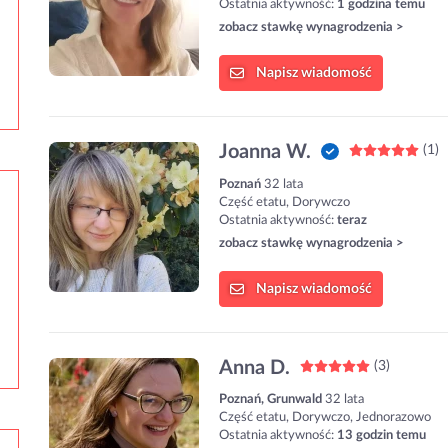
Ostatnia aktywność:
1 godzina temu
zobacz stawkę wynagrodzenia >
Napisz
wiadomość
Joanna W.
(1)
Poznań
32 lata
Część etatu, Dorywczo
Ostatnia aktywność:
teraz
zobacz stawkę wynagrodzenia >
Napisz
wiadomość
Anna D.
(3)
Poznań, Grunwald
32 lata
Część etatu, Dorywczo, Jednorazowo
Ostatnia aktywność:
13 godzin temu