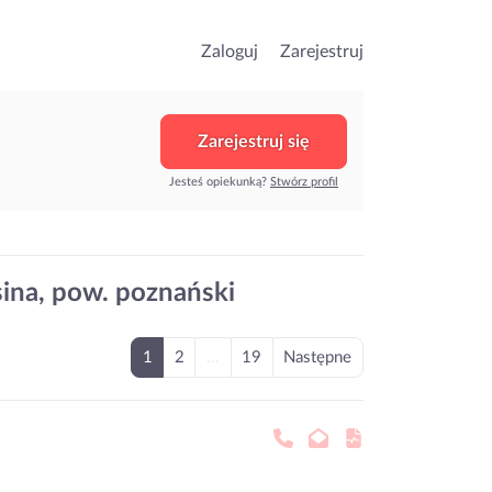
Zaloguj
Zarejestruj
Zarejestruj się
Jesteś opiekunką?
Stwórz profil
ina, pow. poznański
1
2
...
19
Następne