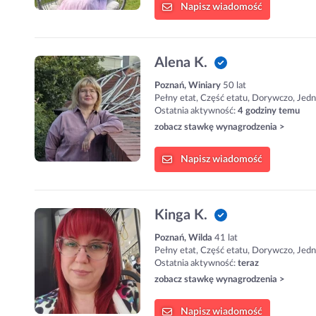
Napisz
wiadomość
Alena K.
Poznań, Winiary
50 lat
Pełny etat, Część etatu, Dorywczo, Jed
Ostatnia aktywność:
4 godziny temu
zobacz stawkę wynagrodzenia >
Napisz
wiadomość
Kinga K.
Poznań, Wilda
41 lat
Pełny etat, Część etatu, Dorywczo, Jed
Ostatnia aktywność:
teraz
zobacz stawkę wynagrodzenia >
Napisz
wiadomość