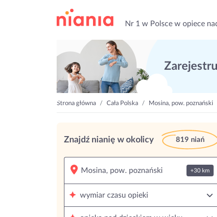
Nr 1 w Polsce w opiece na
Zarejestruj
Strona główna
Cała Polska
Mosina, pow. poznański
Znajdź nianię w okolicy
819 niań
+30 km
wymiar czasu opieki