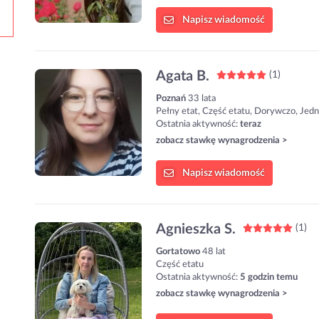
Napisz
wiadomość
Agata B.
(1)
Poznań
33 lata
Pełny etat, Część etatu, Dorywczo, Jed
Ostatnia aktywność:
teraz
zobacz stawkę wynagrodzenia >
Napisz
wiadomość
Agnieszka S.
(1)
Gortatowo
48 lat
Część etatu
Ostatnia aktywność:
5 godzin temu
zobacz stawkę wynagrodzenia >