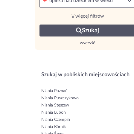
opieka nad dzieckiem w wieku
więcej filtrów
Szukaj
wyczyść
Szukaj w pobliskich miejscowościach
Niania Poznań
Niania Puszczykowo
Niania Stęszew
Niania Luboń
Niania Czempiń
Niania Kórnik