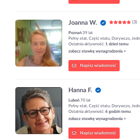
Joanna W.
(3)
Poznań
39 lat
Pełny etat, Część etatu, Dorywczo, Jed
Ostatnia aktywność:
1 dzień temu
zobacz stawkę wynagrodzenia >
Napisz
wiadomość
Hanna F.
Luboń
70 lat
Pełny etat, Część etatu, Dorywczo, Jed
Ostatnia aktywność:
6 godzin temu
zobacz stawkę wynagrodzenia >
Napisz
wiadomość