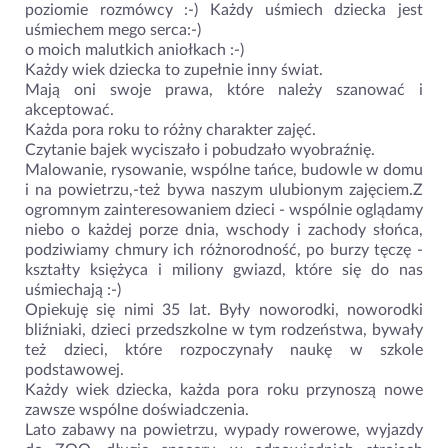
poziomie rozmówcy :-) Każdy uśmiech dziecka jest
uśmiechem mego serca:-)
o moich malutkich aniołkach :-)
Każdy wiek dziecka to zupełnie inny świat.
Mają oni swoje prawa, które należy szanować i
akceptować.
Każda pora roku to różny charakter zajęć.
Czytanie bajek wyciszało i pobudzało wyobraźnię.
Malowanie, rysowanie, wspólne tańce, budowle w domu
i na powietrzu,-też bywa naszym ulubionym zajęciem.Z
ogromnym zainteresowaniem dzieci - wspólnie oglądamy
niebo o każdej porze dnia, wschody i zachody słońca,
podziwiamy chmury ich różnorodność, po burzy tęczę -
kształty księżyca i miliony gwiazd, które się do nas
uśmiechają :-)
Opiekuję się nimi 35 lat. Były noworodki, noworodki
bliźniaki, dzieci przedszkolne w tym rodzeństwa, bywały
też dzieci, które rozpoczynały naukę w szkole
podstawowej.
Każdy wiek dziecka, każda pora roku przynoszą nowe
zawsze wspólne doświadczenia.
Lato zabawy na powietrzu, wypady rowerowe, wyjazdy