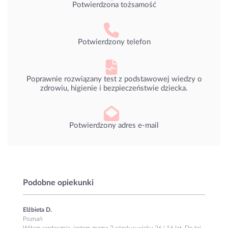
Potwierdzona tożsamość
Potwierdzony telefon
Poprawnie rozwiązany test z podstawowej wiedzy o
zdrowiu, higienie i bezpieczeństwie dziecka.
Potwierdzony adres e-mail
Podobne opiekunki
Elżbieta D.
Poznań
Witam serdecznie, jestem mamą 2 córek w wieku 26 i 16 lat. Do tej