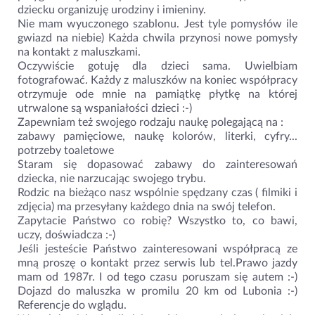
dziecku organizuję urodziny i imieniny.
Nie mam wyuczonego szablonu. Jest tyle pomysłów ile
gwiazd na niebie) Każda chwila przynosi nowe pomysły
na kontakt z maluszkami.
Oczywiście gotuję dla dzieci sama. Uwielbiam
fotografować. Każdy z maluszków na koniec współpracy
otrzymuje ode mnie na pamiątkę płytkę na której
utrwalone są wspaniałości dzieci :-)
Zapewniam też swojego rodzaju naukę polegającą na :
zabawy pamięciowe, naukę kolorów, literki, cyfry...
potrzeby toaletowe
Staram się dopasować zabawy do zainteresowań
dziecka, nie narzucając swojego trybu.
Rodzic na bieżąco nasz wspólnie spędzany czas ( filmiki i
zdjęcia) ma przesyłany każdego dnia na swój telefon.
Zapytacie Państwo co robię? Wszystko to, co bawi,
uczy, doświadcza :-)
Jeśli jesteście Państwo zainteresowani współpracą ze
mną proszę o kontakt przez serwis lub tel.Prawo jazdy
mam od 1987r. I od tego czasu poruszam się autem :-)
Dojazd do maluszka w promilu 20 km od Lubonia :-)
Referencje do wglądu.