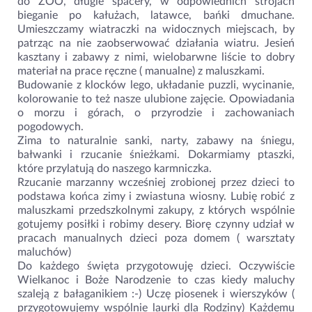
do ZOO, długie spacery, w odpowiednich strojach
bieganie po kałużach, latawce, bańki dmuchane.
Umieszczamy wiatraczki na widocznych miejscach, by
patrząc na nie zaobserwować działania wiatru. Jesień
kasztany i zabawy z nimi, wielobarwne liście to dobry
materiał na prace ręczne ( manualne) z maluszkami.
Budowanie z klocków lego, układanie puzzli, wycinanie,
kolorowanie to też nasze ulubione zajęcie. Opowiadania
o morzu i górach, o przyrodzie i zachowaniach
pogodowych.
Zima to naturalnie sanki, narty, zabawy na śniegu,
bałwanki i rzucanie śnieżkami. Dokarmiamy ptaszki,
które przylatują do naszego karmniczka.
Rzucanie marzanny wcześniej zrobionej przez dzieci to
podstawa końca zimy i zwiastuna wiosny. Lubię robić z
maluszkami przedszkolnymi zakupy, z których wspólnie
gotujemy posiłki i robimy desery. Biorę czynny udział w
pracach manualnych dzieci poza domem ( warsztaty
maluchów)
Do każdego święta przygotowuję dzieci. Oczywiście
Wielkanoc i Boże Narodzenie to czas kiedy maluchy
szaleją z bałaganikiem :-) Uczę piosenek i wierszyków (
przygotowujemy wspólnie laurki dla Rodziny) Każdemu