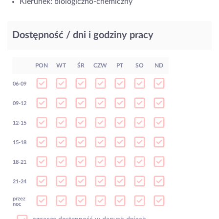
Kierunek: biologiczno-chemiczny
Dostępność / dni i godziny pracy
PON
WT
ŚR
CZW
PT
SO
ND
06-09
09-12
12-15
15-18
18-21
21-24
przez
noc