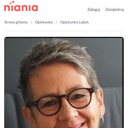
Zaloguj
Zarejestruj
Strona główna
Opiekunka
Opiekunka Luboń