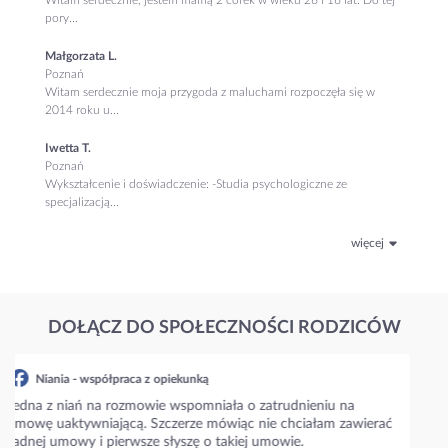
pory...
Małgorzata L.
Poznań
Witam serdecznie moja przygoda z maluchami rozpoczęła się w
2014 roku u...
Iwetta T.
Poznań
Wykształcenie i doświadczenie: -Studia psychologiczne ze
specjalizacją...
więcej
DOŁĄCZ DO SPOŁECZNOŚCI RODZICÓW
Niania - współpraca z opiekunką
Napiszcie prosze jakie są aktualne stawki w waszym mieście???
Niania zaproponowała 35 zł/h i zastanawiam się czy to
standardowa stawka??