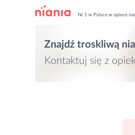
Nr 1 w Polsce w opiece na
Znajdź troskliwą
nia
Kontaktuj się
z opie