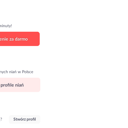
minuty!
enie za darmo
nych niań w Polsce
profile niań
ą?
Stwórz profil