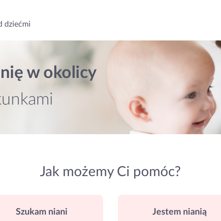
d dziećmi
nię w okolicy
kunkami
Jak możemy Ci pomóc?
Szukam niani
Jestem nianią