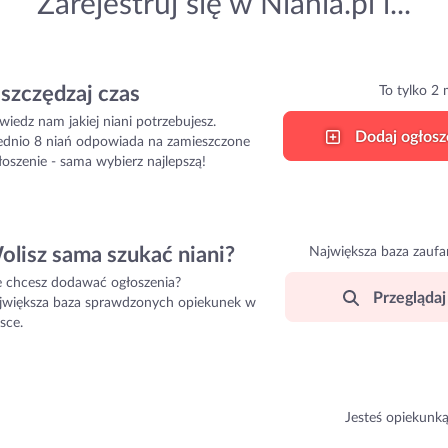
Zarejestruj się w Niania.pl i...
szczędzaj czas
To tylko 2 
wiedz nam jakiej niani potrzebujesz.
Dodaj ogłosz
ednio 8 niań odpowiada na zamieszczone
łoszenie - sama wybierz najlepszą!
olisz sama szukać niani?
Największa baza zaufa
e chcesz dodawać ogłoszenia?
Przeglądaj 
jwiększa baza sprawdzonych opiekunek w
sce.
Jesteś opiekunk