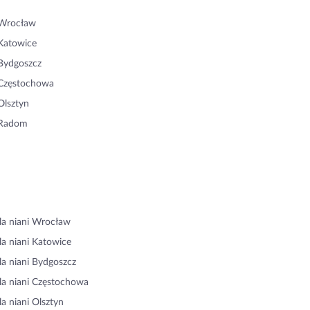
 Wrocław
Katowice
Bydgoszcz
 Częstochowa
Olsztyn
 Radom
la niani Wrocław
la niani Katowice
la niani Bydgoszcz
la niani Częstochowa
la niani Olsztyn