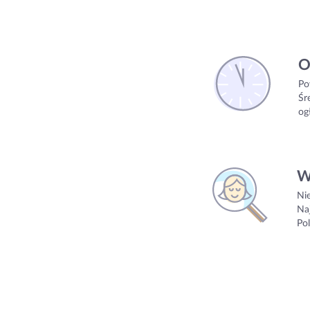
O
Po
Śr
og
W
Ni
Na
Pol