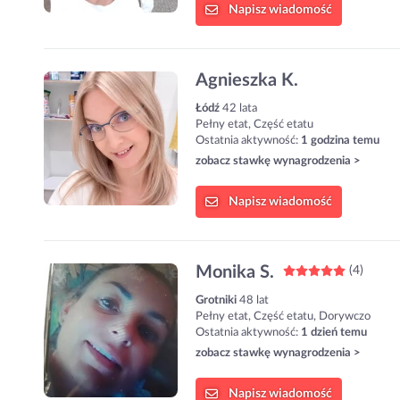
Napisz
wiadomość
Agnieszka K.
Łódź
42 lata
Pełny etat, Część etatu
Ostatnia aktywność:
1 godzina temu
zobacz stawkę wynagrodzenia >
Napisz
wiadomość
Monika S.
(4)
Grotniki
48 lat
Pełny etat, Część etatu, Dorywczo
Ostatnia aktywność:
1 dzień temu
zobacz stawkę wynagrodzenia >
Napisz
wiadomość