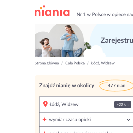
Nr 1 w Polsce w opiece na
Zarejestruj
Strona główna
Cała Polska
Łódź, Widzew
Znajdź nianię w okolicy
477 niań
+30 km
wymiar czasu opieki