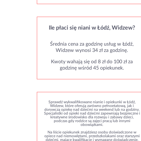
Ile płaci się niani w Łódź, Widzew?
Średnia cena za godzinę usług w Łódź,
Widzew wynosi 34 zł za godzinę.
Kwoty wahają się od 8 zł do 100 zł za
godzinę wśród 45 opiekunek.
Sprawdź wykwalifikowane nianie i opiekunki w Łódź,
Widzew, które oferują zarówno pełnoetatową, jak i
dorywczą opiekę nad dziećmi na weekend lub na godziny.
Specjalistki od opieki nad dziećmi zapewniają bezpieczne i
kreatywne środowisko dla rozwoju i zabawy dzieci,
podczas gdy rodzice są zajęci pracą lub innymi
obowiązkami.
Na liście opiekunek znajdziesz osoby doświadczone w
opiece nad niemowlętami, przedszkolakami oraz starszymi
dziećmi, mające kwalifikacje i wymagane doświadczenie.