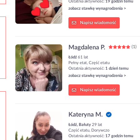
Ostatnia aktywność:
19 godzin temu
zobacz stawkę wynagrodzenia >
Napisz
wiadomość
Magdalena P.
(1)
Łódź
61 lat
Pełny etat, Część etatu
Ostatnia aktywność:
1 dzień temu
zobacz stawkę wynagrodzenia >
Napisz
wiadomość
Kateryna M.
Łódź, Bałuty
29 lat
Część etatu, Dorywczo
Ostatnia aktywność:
17 godzin temu