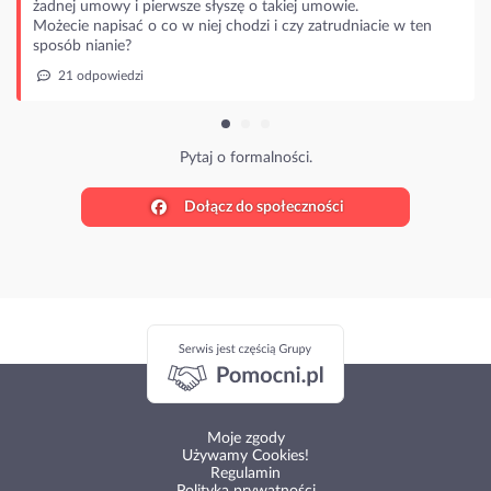
mowy i pierwsze słyszę o takiej umowie.
napisać o co w niej chodzi i czy zatrudniacie w ten
nianie?
powiedzi
Pytaj o formalności.
Dołącz do społeczności
Moje zgody
Używamy Cookies!
Regulamin
Polityka prywatności