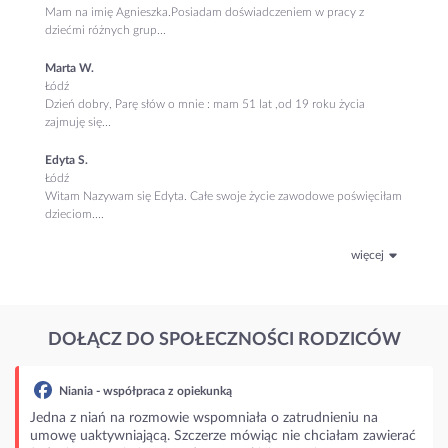
Mam na imię Agnieszka.Posiadam doświadczeniem w pracy z
dziećmi różnych grup...
Marta W.
Łódź
Dzień dobry, Parę słów o mnie : mam 51 lat ,od 19 roku życia
zajmuję się...
Edyta S.
Łódź
Witam Nazywam się Edyta. Całe swoje życie zawodowe poświęciłam
dzieciom....
więcej
DOŁĄCZ DO SPOŁECZNOŚCI RODZICÓW
ia - współpraca z opiekunką
 niań na rozmowie wspomniała o zatrudnieniu na
aktywniającą. Szczerze mówiąc nie chciałam zawierać