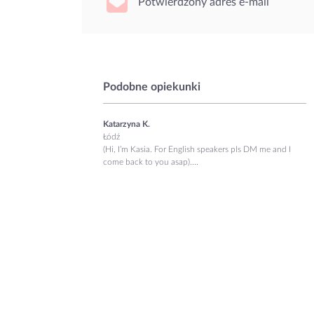
Potwierdzony adres e-mail
Podobne opiekunki
Katarzyna K.
Łódź
(Hi, I’m Kasia. For English speakers pls DM me and I
come back to you asap)....