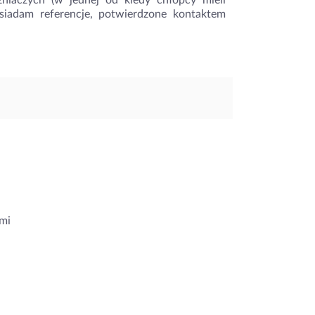
iaczych (w jednej od kiedy chłopcy mieli
osiadam referencje, potwierdzone kontaktem
mi