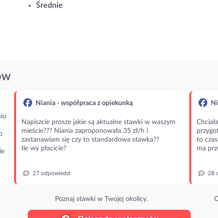
Średnie
ÓW
Niania - współpraca z opiekunką
Ni
iu
Napiszcie prosze jakie są aktualne stawki w waszym
Chciała
mieście??? Niania zaproponowała 35 zł/h i
przygot
o
zastanawiam się czy to standardowa stawka??
to czas
Ile wy płacicie?
ma prz
ie
27 odpowiedzi
28 
Poznaj stawki w Twojej okolicy.
O