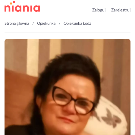
Zaloguj
Zarejestruj
Strona główna
Opiekunka
Opiekunka Łódź