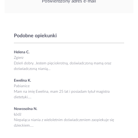
Potwierdzony adres e-mail
Podobne opiekunki
Helena C.
Zgierz
Dzień dobry. Jestem pięciokrotną, doświadczoną mamą oraz
doświadczoną nianią...
Ewelina K.
Pabianice
Mam na imię Ewelina, mam 25 lat i posiadam tytuł magistra
dietetyki....
Nowosolna N.
Łódź
Niepaląca niania z wieloletnim doświadczeniem zaopiekuje się
dzieckiem....