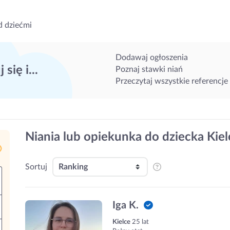
d dziećmi
Dodawaj ogłoszenia
 się i...
Poznaj stawki niań
Przeczytaj wszystkie referencje
Niania lub opiekunka do dziecka Kiel
Sortuj
Iga K.
Kielce
25 lat