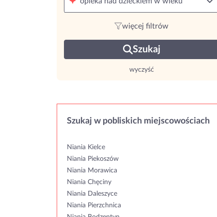
opieka nad dzieckiem w wieku
więcej filtrów
Szukaj
wyczyść
Szukaj w pobliskich miejscowościach
Niania Kielce
Niania Piekoszów
Niania Morawica
Niania Chęciny
Niania Daleszyce
Niania Pierzchnica