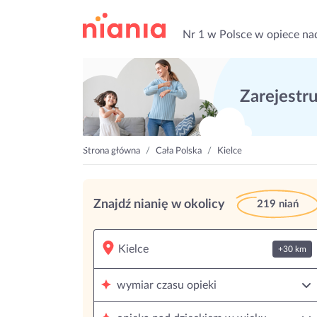
Nr 1 w Polsce w opiece na
Zarejestruj
Strona główna
Cała Polska
Kielce
Znajdź nianię w okolicy
219 niań
+30 km
wymiar czasu opieki