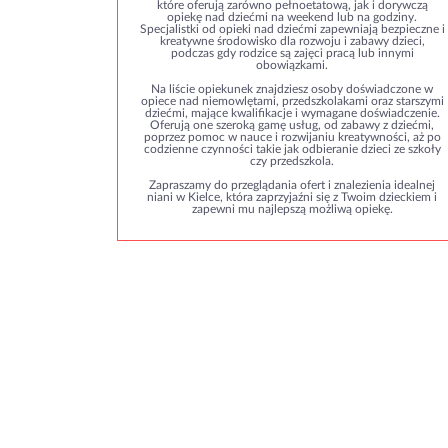
które oferują zarówno pełnoetatową, jak i dorywczą
opiekę nad dziećmi na weekend lub na godziny.
Specjalistki od opieki nad dziećmi zapewniają bezpieczne i
kreatywne środowisko dla rozwoju i zabawy dzieci,
podczas gdy rodzice są zajęci pracą lub innymi
obowiązkami.
Na liście opiekunek znajdziesz osoby doświadczone w
opiece nad niemowlętami, przedszkolakami oraz starszymi
dziećmi, mające kwalifikacje i wymagane doświadczenie.
Oferują one szeroką gamę usług, od zabawy z dziećmi,
poprzez pomoc w nauce i rozwijaniu kreatywności, aż po
codzienne czynności takie jak odbieranie dzieci ze szkoły
czy przedszkola.
Zapraszamy do przeglądania ofert i znalezienia idealnej
niani w Kielce, która zaprzyjaźni się z Twoim dzieckiem i
zapewni mu najlepszą możliwą opiekę.