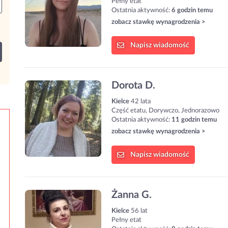
Pełny etat
Ostatnia aktywność:
6 godzin temu
zobacz stawkę wynagrodzenia >
Napisz
wiadomość
Dorota D.
Kielce
42 lata
Część etatu, Dorywczo, Jednorazowo
Ostatnia aktywność:
11 godzin temu
zobacz stawkę wynagrodzenia >
Napisz
wiadomość
Żanna G.
Kielce
56 lat
Pełny etat