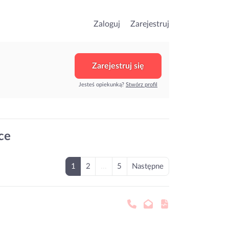
Zaloguj
Zarejestruj
Zarejestruj się
Jesteś opiekunką?
Stwórz profil
ce
1
2
...
5
Następne