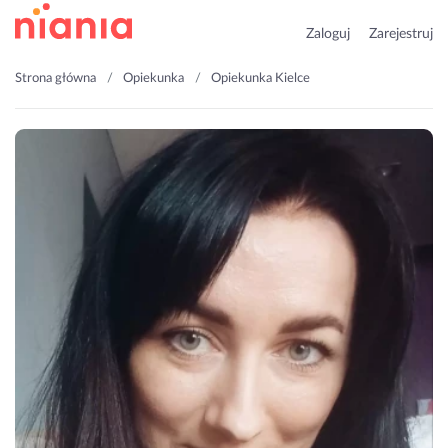
Zaloguj
Zarejestruj
Strona główna
Opiekunka
Opiekunka Kielce