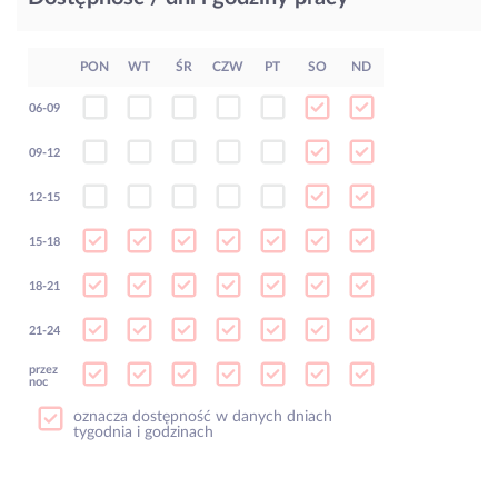
PON
WT
ŚR
CZW
PT
SO
ND
06-09
09-12
12-15
15-18
18-21
21-24
przez
noc
oznacza dostępność w danych dniach
tygodnia i godzinach