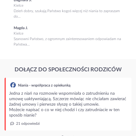
Kielce
Dzień dobry, szukają Państwo kogoś więcej niż niania to zapraszam
do...
Magda J.
Kielce
Szanowni Państwo, z ogromnym zainteresowaniem odpowiadam na
Państwa...
DOŁĄCZ DO SPOŁECZNOŚCI RODZICÓW
spółpraca z opiekunką
 na rozmowie wspomniała o zatrudnieniu na
niającą. Szczerze mówiąc nie chciałam zawierać
i pierwsze słyszę o takiej umowie.
ać o co w niej chodzi i czy zatrudniacie w ten
?
dzi