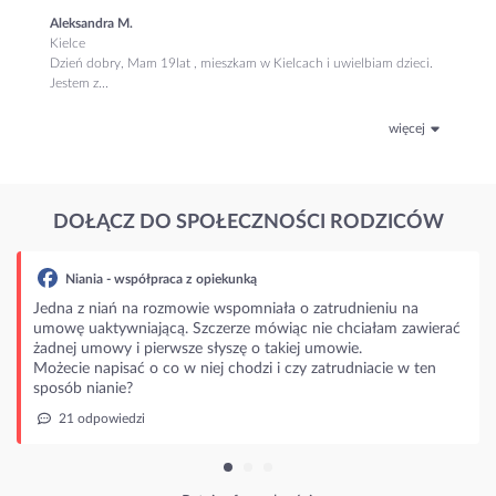
Aleksandra M.
Kielce
Dzień dobry, Mam 19lat , mieszkam w Kielcach i uwielbiam dzieci.
Jestem z...
więcej
DOŁĄCZ DO SPOŁECZNOŚCI RODZICÓW
ia - współpraca z opiekunką
 niań na rozmowie wspomniała o zatrudnieniu na
aktywniającą. Szczerze mówiąc nie chciałam zawierać
mowy i pierwsze słyszę o takiej umowie.
napisać o co w niej chodzi i czy zatrudniacie w ten
nianie?
powiedzi