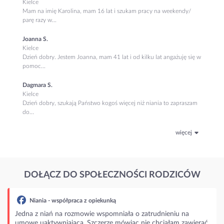
Kielce
Mam na imię Karolina, mam 16 lat i szukam pracy na weekendy/
parę razy w...
Joanna S.
Kielce
Dzień dobry. Jestem Joanna, mam 41 lat i od kilku lat angażuję się w
pomoc...
Dagmara S.
Kielce
Dzień dobry, szukają Państwo kogoś więcej niż niania to zapraszam
do...
więcej
DOŁĄCZ DO SPOŁECZNOŚCI RODZICÓW
spółpraca z opiekunką
 na rozmowie wspomniała o zatrudnieniu na
niającą. Szczerze mówiąc nie chciałam zawierać