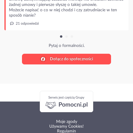
i pierwsze słyszę o takiej umowie.
ać o co w niej chodzi i czy zatrudniacie w ten
?
dzi
Pytaj o formalności.
Dołącz do społeczności
Moje zgody
Używamy Cookies!
Regulamin