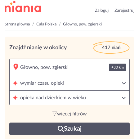
Zaloguj
Zarejestruj
Strona główna
Cała Polska
Głowno, pow. zgierski
Znajdź nianię w okolicy
417 niań
+30 km
wymiar czasu opieki
opieka nad dzieckiem w wieku
więcej filtrów
Szukaj