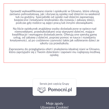
Sprawdź wykwalifikowane nianie i opiekunki w Głowno, które oferują
zarówno pełnoetatową, jak i dorywczą opiekę nad dziećmi na weekend
lub na godziny. Specjalistki od opieki nad dziećmi zapewniają
bezpieczne i kreatywne środowisko dla rozwoju i zabawy dzieci,
podczas gdy rodzice są zajęci pracą lub innymi obowiązkami.
Na liście opiekunek znajdziesz osoby doświadczone w opiece nad
niemowlętami, przedszkolakami oraz starszymi dziećmi, mające
kwalifikacje i wymagane doświadczenie. Oferują one szeroką gamę
usług, od zabawy z dziećmi, poprzez pomoc w nauce i rozwijaniu
kreatywności, aż po codzienne czynności takie jak odbieranie dzieci ze
szkoły czy przedszkola.
Zapraszamy do przeglądania ofert i znalezienia idealnej niani w Głowno,
która zaprzyjaźni się z Twoim dzieckiem i zapewni mu najlepszą możliwą
opiekę.
Moje zgody
Używamy Cookies!