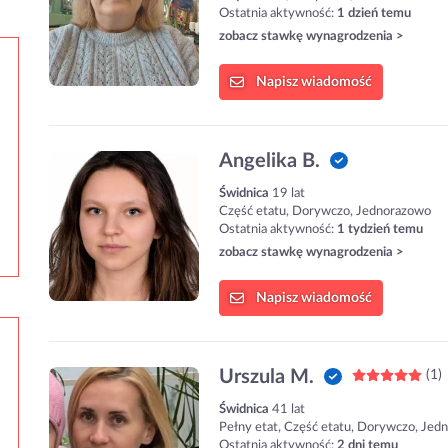
Ostatnia aktywność:
1 dzień temu
zobacz stawkę wynagrodzenia >
Napisz
wiadomość
Angelika B.
Świdnica
19 lat
Część etatu, Dorywczo, Jednorazowo
Ostatnia aktywność:
1 tydzień temu
zobacz stawkę wynagrodzenia >
Napisz
wiadomość
Urszula M.
(1)
Świdnica
41 lat
Pełny etat, Część etatu, Dorywczo, Jed
Ostatnia aktywność:
2 dni temu