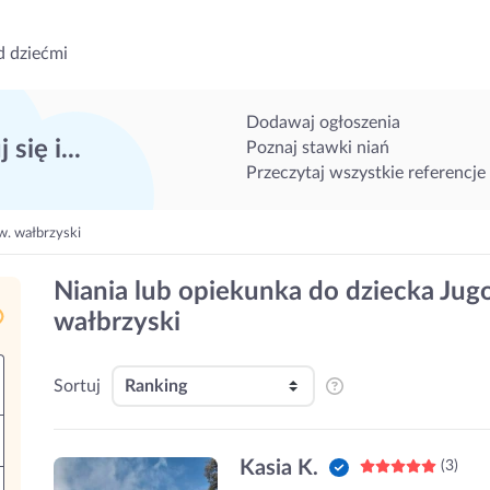
d dziećmi
Dodawaj ogłoszenia
 się i...
Poznaj stawki niań
Przeczytaj wszystkie referencje
w. wałbrzyski
Niania lub opiekunka do dziecka Jug
wałbrzyski
Sortuj
Kasia K.
(3)