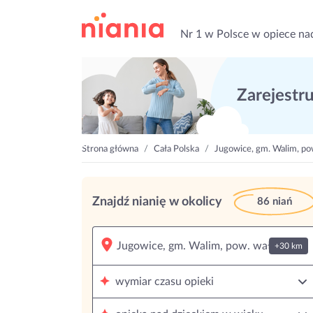
Nr 1 w Polsce w opiece na
Zarejestruj
Strona główna
Cała Polska
Jugowice, gm. Walim, po
Znajdź nianię w okolicy
86 niań
+30 km
wymiar czasu opieki