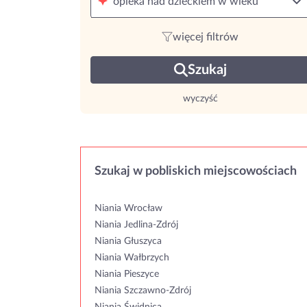
opieka nad dzieckiem w wieku
więcej filtrów
Szukaj
wyczyść
Szukaj w pobliskich miejscowościach
Niania Wrocław
Niania Jedlina-Zdrój
Niania Głuszyca
Niania Wałbrzych
Niania Pieszyce
Niania Szczawno-Zdrój