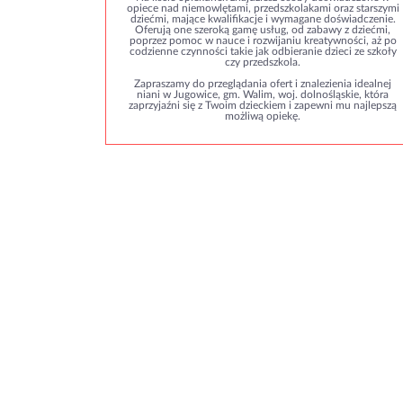
opiece nad niemowlętami, przedszkolakami oraz starszymi
dziećmi, mające kwalifikacje i wymagane doświadczenie.
Oferują one szeroką gamę usług, od zabawy z dziećmi,
poprzez pomoc w nauce i rozwijaniu kreatywności, aż po
codzienne czynności takie jak odbieranie dzieci ze szkoły
czy przedszkola.
Zapraszamy do przeglądania ofert i znalezienia idealnej
niani w Jugowice, gm. Walim, woj. dolnośląskie, która
zaprzyjaźni się z Twoim dzieckiem i zapewni mu najlepszą
możliwą opiekę.