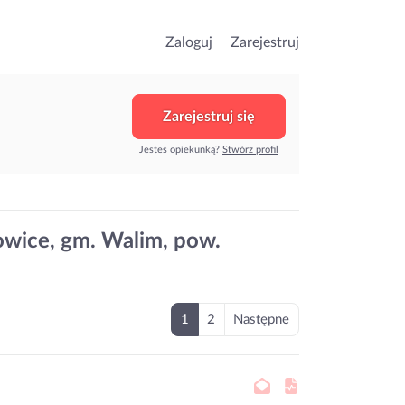
Zaloguj
Zarejestruj
Zarejestruj się
Jesteś opiekunką?
Stwórz profil
owice, gm. Walim, pow.
1
2
Następne