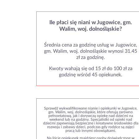
Ile płaci się niani w Jugowice, gm.
Walim, woj. dolnośląskie?
Średnia cena za godzinę usług w Jugowice,
gm. Walim, woj. dolnośląskie wynosi 31.45
zł za godzinę.
Kwoty wahają się od 15 zł do 100 zł za
godzinę wśród 45 opiekunek.
Sprawdź wykwalifikowane nianie i opiekunki w Jugowice,
gm. Walim, woj. dolnośląskie, które oferują zarówno
pełnoetatową, jak i dorywczą opiekę nad dziećmi na
weekend lub na godziny. Specjalistki od opieki nad
dziećmi zapewniają bezpieczne i kreatywne środowisko dla
rozwoju i zabawy dzieci, podczas gdy rodzice są zajęci
pracą lub innymi obowiązkami.
Na liście opiekunek znajdziesz osoby doświadczone w