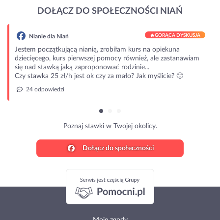
DOŁĄCZ DO SPOŁECZNOŚCI NIAŃ
🔥
GORĄCA DYSKUSJA
 Niań
kującą nianią, zrobiłam kurs na opiekuna
kurs pierwszej pomocy również, ale zastanawiam
ą jaką zaproponować rodzinie...
 zł/h jest ok czy za mało? Jak myślicie? 🙂
dzi
Poznaj stawki w Twojej okolicy.
Dołącz do społeczności