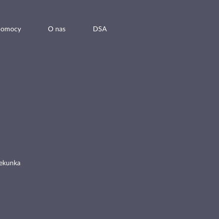
pomocy
O nas
DSA
ekunka