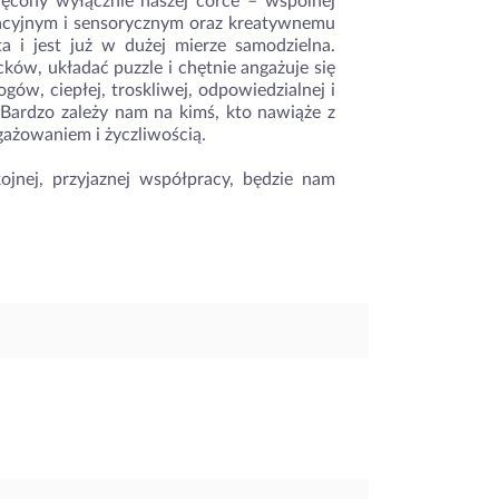
ięcony wyłącznie naszej córce – wspólnej
acyjnym i sensorycznym oraz kreatywnemu
a i jest już w dużej mierze samodzielna.
ków, układać puzzle i chętnie angażuje się
w, ciepłej, troskliwej, odpowiedzialnej i
Bardzo zależy nam na kimś, kto nawiąże z
ngażowaniem i życzliwością.
kojnej, przyjaznej współpracy, będzie nam