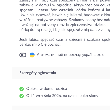
Zależy nam, aby czas spędzony z Nianią był pośw
zabawie w domu i w ogrodzie, aktywnościom eduk
spędzaniu czasu. We wrześniu córka kończy 4 lat
Uwielbia rysować, bawić się lalkami, budować z kloc
w różne kreatywne zabawy. Szukamy osoby bez nałogó
uważnej na potrzeby oraz bezpieczeństwo dziecka. 
córką dobrą relację i będzie spędzał z nią czas z zaa
Jeśli lubisz spędzać czas z dziećmi i szukasz spo
bardzo miło Cię poznać.
Автоматичний переклад українською
Szczegóły ogłoszenia
Opieka w domu rodzica
Od 1 września 2026, na czas nieokreślony