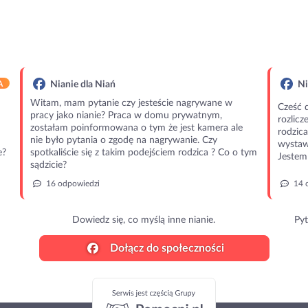
A
Nianie dla Niań
Ni
Witam, mam pytanie czy jesteście nagrywane w
Cześć 
pracy jako nianie? Praca w domu prywatnym,
rozlic
zostałam poinformowana o tym że jest kamera ale
rodzic
nie było pytania o zgodę na nagrywanie. Czy
wystawi
e?
spotkaliście się z takim podejściem rodzica ? Co o tym
Jestem 
sądzicie?
16 odpowiedzi
14 
Dowiedz się, co myślą inne nianie.
Pyt
Dołącz do społeczności