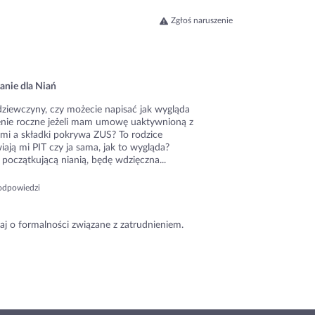
Zgłoś naruszenie
anie dla Niań
dziewczyny, czy możecie napisać jak wygląda
zenie roczne jeżeli mam umowę uaktywnioną z
ami a składki pokrywa ZUS? To rodzice
ają mi PIT czy ja sama, jak to wygląda?
początkującą nianią, będę wdzięczna...
odpowiedzi
aj o formalności związane z zatrudnieniem.