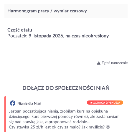
Harmonogram pracy / wymiar czasowy
Część etatu
Początek:
9 listopada 2026
,
na czas nieokreślony
Zgłoś naruszenie
DOŁĄCZ DO SPOŁECZNOŚCI NIAŃ
🔥
GORĄCA DYSKUSJA
Nianie dla Niań
Jestem początkującą nianią, zrobiłam kurs na opiekuna
dziecięcego, kurs pierwszej pomocy również, ale zastanawiam
się nad stawką jaką zaproponować rodzinie...
Czy stawka 25 zł/h jest ok czy za mało? Jak myślicie? 🙂