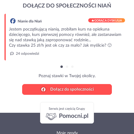
DOŁĄCZ DO SPOŁECZNOŚCI NIAŃ
🔥
GORĄCA DYSKUSJA
Nianie dla Niań
Jestem początkującą nianią, zrobiłam kurs na opiekuna
dziecięcego, kurs pierwszej pomocy również, ale zastanawiam
się nad stawką jaką zaproponować rodzinie...
Czy stawka 25 zł/h jest ok czy za mało? Jak myślicie? 🙂
24 odpowiedzi
Poznaj stawki w Twojej okolicy.
Dołącz do społeczności
Moje zgody