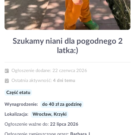
Szukamy niani dla pogodnego 2
latka:)
Ogłoszenie dodane:
22 czerwca 2026
Ostatnia aktywność:
4 dni temu
Część etatu
Wynagrodzenie:
do 40 zł za godzinę
Lokalizacja:
Wrocław, Krzyki
Ogłoszenie ważne do:
22 lipca 2026
Ogłoszenie zamieszczone przez:
Barbara J.