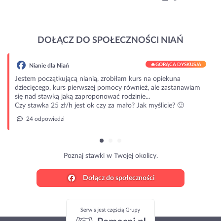
DOŁĄCZ DO SPOŁECZNOŚCI NIAŃ
🔥
GORĄCA DYSKUSJA
Nianie dla Niań
Jestem początkującą nianią, zrobiłam kurs na opiekuna
dziecięcego, kurs pierwszej pomocy również, ale zastanawiam
się nad stawką jaką zaproponować rodzinie...
Czy stawka 25 zł/h jest ok czy za mało? Jak myślicie? 🙂
24 odpowiedzi
Poznaj stawki w Twojej okolicy.
Dołącz do społeczności