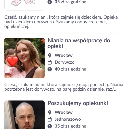
35 zł za godzinę
Cześć, szukamy niani, która zajmie się dzieckiem. Opieka
nad dzieckiem dorywczo. Szukamy osoby rzetelnej,
opiekuńczej...
Niania na współpracę do
opieki
Wrocław
Dorywczo
40 zł za godzinę
Cześć, szukam niani, która zajmie się moją pociechą. Niania
potrzebna jest dorywczo, na parę godzin dziennie, raz/...
Poszukujemy opiekunki
Wrocław
Jednorazowo
35 zł za godzinę