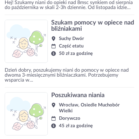
Hej! Szukamy niani do opieki nad 8msc synkiem od sierpnia
do października w skali 2-3h dziennie. Od listopada idzie...
Szukam pomocy w opiece nad
bliźniakami
Suchy Dwór
Część etatu
50 zł za godzinę
Dzień dobry, poszukujemy niani do pomocy w opiece nad
dwoma 3-miesięcznymi bliźniaczkami. Potrzebujemy
wsparcia w...
Poszukiwana niania
Wrocław, Osiedle Muchobór
Wielki
Dorywczo
45 zł za godzinę