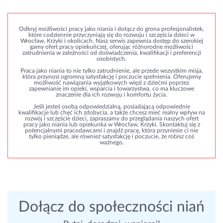
Odkryj możliwości pracy jako niania i dołącz do grona profesjonalistek,
które codziennie przyczyniają się do rozwoju i szczęścia dzieci w
Wrocław, Krzyki i okolicach. Nasz serwis zapewnia dostęp do szerokiej
gamy ofert pracy opiekuńczej, oferując różnorodne możliwości
zatrudnienia w zależności od doświadczenia, kwalifikacji i preferencji
osobistych.
Praca jako niania to nie tylko zatrudnienie, ale przede wszystkim misja,
która przynosi ogromną satysfakcję i poczucie spełnienia. Oferujemy
możliwość nawiązania wyjątkowych więzi z dziećmi poprzez
zapewnianie im opieki, wsparcia i towarzystwa, co ma kluczowe
znaczenie dla ich rozwoju i komfortu życia.
Jeśli jesteś osobą odpowiedzialną, posiadającą odpowiednie
kwalifikacje lub chęć ich zdobycia, a także chcesz mieć realny wpływ na
rozwój i szczęście dzieci, zapraszamy do przeglądania naszych ofert
pracy jako niania lub opiekunka w Wrocław, Krzyki. Skontaktuj się z
potencjalnymi pracodawcami i znajdź pracę, która przyniesie ci nie
tylko pieniądze, ale również satysfakcję i poczucie, że robisz coś
ważnego.
Dołącz do społeczności niań