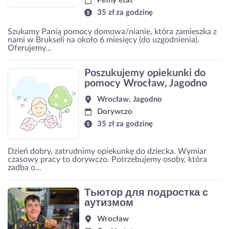
Pełny etat
35 zł za godzinę
Szukamy Panią pomocy domowa/nianie, która zamieszka z
nami w Brukseli na około 6 miesięcy (do uzgodnienia).
Oferujemy...
Poszukujemy opiekunki do
pomocy Wrocław, Jagodno
Wrocław, Jagodno
Dorywczo
35 zł za godzinę
Dzień dobry, zatrudnimy opiekunkę do dziecka. Wymiar
czasowy pracy to dorywczo. Potrzebujemy osoby, która
zadba o...
Тьютор для подростка с
аутизмом
Wrocław