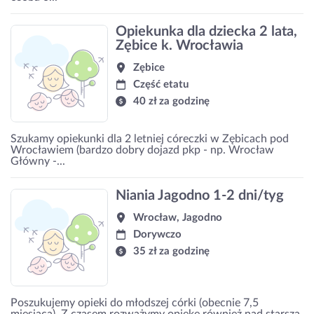
Opiekunka dla dziecka 2 lata,
Zębice k. Wrocławia
Zębice
Część etatu
40 zł za godzinę
Szukamy opiekunki dla 2 letniej córeczki w Zębicach pod
Wrocławiem (bardzo dobry dojazd pkp - np. Wrocław
Główny -...
Niania Jagodno 1-2 dni/tyg
Wrocław, Jagodno
Dorywczo
35 zł za godzinę
Poszukujemy opieki do młodszej córki (obecnie 7,5
miesiąca). Z czasem rozważymy opiekę również nad starszą