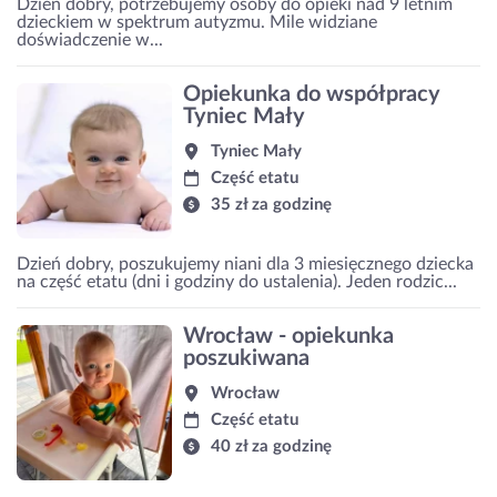
Dzień dobry, potrzebujemy osoby do opieki nad 9 letnim
dzieckiem w spektrum autyzmu. Mile widziane
doświadczenie w...
Opiekunka do współpracy
Tyniec Mały
Tyniec Mały
Część etatu
35 zł za godzinę
Dzień dobry, poszukujemy niani dla 3 miesięcznego dziecka
na część etatu (dni i godziny do ustalenia). Jeden rodzic...
Wrocław - opiekunka
poszukiwana
Wrocław
Część etatu
40 zł za godzinę