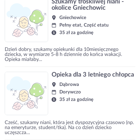
Szukamy troskliwej niani -
okolice Gniechowic
Gniechowice
Pełny etat, Część etatu
35 zł za godzinę
Dzień dobry, szukamy opiekunki dla 10miesięcznego
dziecka, w wymiarze 5-8 h dziennie do końca wakacji.
Opieka miałaby...
Opieka dla 3 letniego chłopca
Dąbrowa
Dorywczo
35 zł za godzinę
Cześć, szukamy niani, która jest dyspozycyjna czasowo (np.
na emeryturze, student/tka). Na co dzień dziecko
uczęszcza...