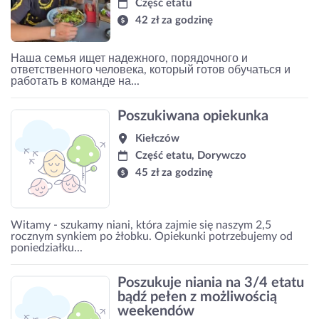
Część etatu
42 zł za godzinę
Наша семья ищет надежного, порядочного и
ответственного человека, который готов обучаться и
работать в команде на...
Poszukiwana opiekunka
Kiełczów
Część etatu, Dorywczo
45 zł za godzinę
Witamy - szukamy niani, która zajmie się naszym 2,5
rocznym synkiem po żłobku. Opiekunki potrzebujemy od
poniedziałku...
Poszukuje niania na 3/4 etatu
bądź pełen z możliwością
weekendów