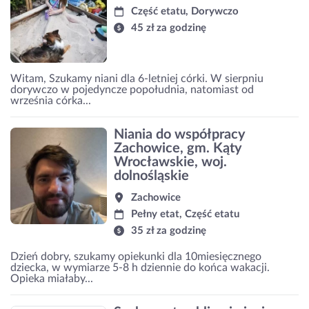
Część etatu, Dorywczo
45 zł za godzinę
Witam, Szukamy niani dla 6-letniej córki. W sierpniu
dorywczo w pojedyncze popołudnia, natomiast od
września córka...
Niania do współpracy
Zachowice, gm. Kąty
Wrocławskie, woj.
dolnośląskie
Zachowice
Pełny etat, Część etatu
35 zł za godzinę
Dzień dobry, szukamy opiekunki dla 10miesięcznego
dziecka, w wymiarze 5-8 h dziennie do końca wakacji.
Opieka miałaby...