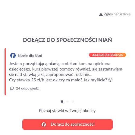
Zgłoś naruszenie
DOŁĄCZ DO SPOŁECZNOŚCI NIAŃ
🔥
GORĄCA DYSKUSJA
Nianie dla Niań
Jestem początkującą nianią, zrobiłam kurs na opiekuna
dziecięcego, kurs pierwszej pomocy również, ale zastanawiam
się nad stawką jaką zaproponować rodzinie...
Czy stawka 25 zł/h jest ok czy za mało? Jak myślicie? 🙂
24 odpowiedzi
Poznaj stawki w Twojej okolicy.
Dołącz do społeczności