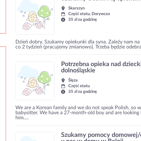
Skarszyn
Część etatu, Dorywczo
35 zł za godzinę
Dzień dobry. Szukamy opiekunki dla syna. Zależy nam na 
co 2 tydzień (pracujemy zmianowo). Trzeba będzie odebra
Potrzebna opieka nad dzieck
dolnośląskie
Ślęza
Część etatu
35 zł za godzinę
We are a Korean family and we do not speak Polish, so w
babysitter. We have a 27-month-old boy and are looking
him....
Szukamy pomocy domowej/op