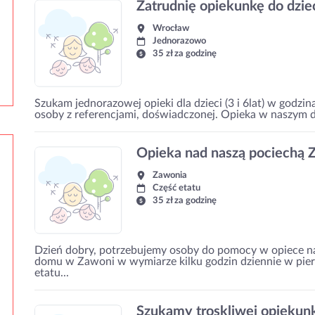
Zatrudnię opiekunkę do dzie
Wrocław
Jednorazowo
35 zł za godzinę
Szukam jednorazowej opieki dla dzieci (3 i 6lat) w godzi
osoby z referencjami, doświadczonej. Opieka w naszym 
Opieka nad naszą pociechą Z
Zawonia
Część etatu
35 zł za godzinę
Dzień dobry, potrzebujemy osoby do pomocy w opiece n
domu w Zawoni w wymiarze kilku godzin dziennie w pierw
etatu...
Szukamy troskliwej opiekun