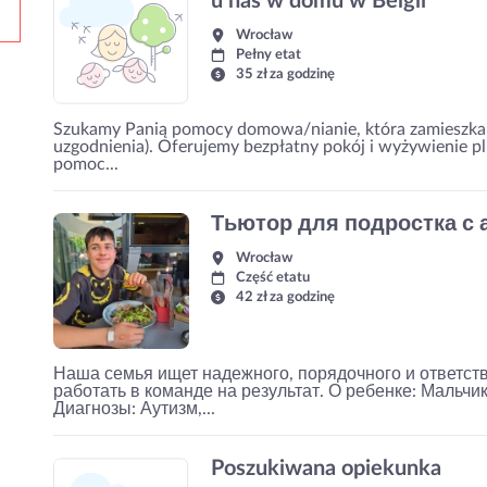
u nas w domu w Belgii
Wrocław
Pełny etat
35 zł za godzinę
Szukamy Panią pomocy domowa/nianie, która zamieszka z
uzgodnienia). Oferujemy bezpłatny pokój i wyżywienie p
pomoc...
Тьютор для подростка с
Wrocław
Część etatu
42 zł za godzinę
Наша семья ищет надежного, порядочного и ответств
работать в команде на результат. О ребенке: Мальчик
Диагнозы: Аутизм,...
Poszukiwana opiekunka