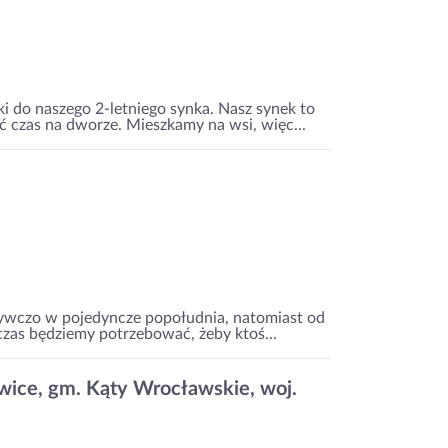
i do naszego 2-letniego synka. Nasz synek to
ać czas na dworze. Mieszkamy na wsi, więc...
orywczo w pojedyncze popołudnia, natomiast od
zas będziemy potrzebować, żeby ktoś...
wice, gm. Kąty Wrocławskie, woj.