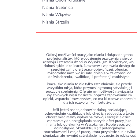
Niania Oborniki Śląskie
Niania Trzebnica
Niania Wiązów
Niania Strzelin
Odkryj możliwości pracy jako niania i dołącz do grona
profesjonalistek, które codziennie przyczyniają się do
rozwoju i szczęścia dzieci w Wysoka, gm. Kobierzyce, woj.
dolnośląskie i okolicach. Nasz serwis zapewnia dostęp do
szerokiej gamy ofert pracy opiekuńczej, oferując
różnorodne możliwości zatrudnienia w zależności od
doświadczenia, kwalifikacji i preferencji osobistych.
Praca jako niania to nie tylko zatrudnienie, ale przede
wszystkim misja, która przynosi ogromną satysfakcję i
poczucie spełnienia. Oferujemy możliwość nawiązania
wyjątkowych więzi z dziećmi poprzez zapewnianie im
opieki, wsparcia i towarzystwa, co ma kluczowe znaczenie
dla ich rozwoju i komfortu życia.
Jeśli jesteś osobą odpowiedzialną, posiadającą
odpowiednie kwalifikacje lub chęć ich zdobycia, a także
chcesz mieć realny wpływ na rozwój i szczęście dzieci,
zapraszamy do przeglądania naszych ofert pracy jako
niania lub opiekunka w Wysoka, gm. Kobierzyce, woj.
dolnośląskie. Skontaktuj się z potencjalnymi
pracodawcami i znajdź pracę, która przyniesie ci nie tylko
pieniądze, ale również satysfakcję i poczucie, że robisz coś