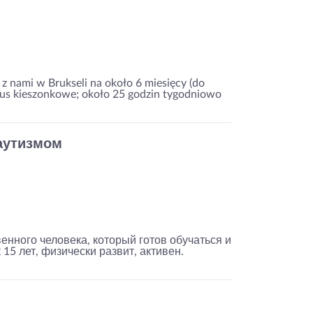
 nami w Brukseli na około 6 miesięcy (do
lus kieszonkowe; około 25 godzin tygodniowo
 аутизмом
енного человека, который готов обучаться и
 15 лет, физически развит, активен.