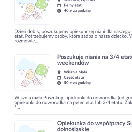
Wrocław, Oporów
Pełny etat
40 zł za godzinę
Dzień dobry, poszukujemy opiekuńczej niani dla naszego
etat. Potrzebujemy osoby, która zadba o nasze dziecko.
rozmowie...
Poszukuje niania na 3/4 eta
weekendów
Wisznia Mała
Część etatu
50 zł za godzinę
Wisznia mała Poszukuję opiekunki do noworodka (od gru
opiekunki do noworodka na pełen etat lub 3/4 etatu. Z
*...
Opiekunka do współpracy Sul
dolnośląskie