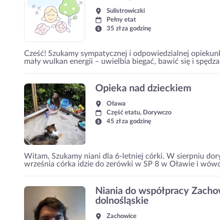
Sulistrowiczki
Pełny etat
35 zł za godzinę
Cześć! Szukamy sympatycznej i odpowiedzialnej opiekunk
mały wulkan energii – uwielbia biegać, bawić się i spędz
Opieka nad dzieckiem
Oława
Część etatu, Dorywczo
45 zł za godzinę
Witam, Szukamy niani dla 6-letniej córki. W sierpniu d
września córka idzie do zerówki w SP 8 w Oławie i wówc
Niania do współpracy Zacho
dolnośląskie
Zachowice