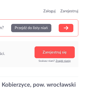
Zaloguj
Zarejestruj
m?
Przejdź do listy niań
Zarejestruj się
ci.
Szukasz niani?
Znajdź nianię
. Kobierzyce, pow. wrocławski