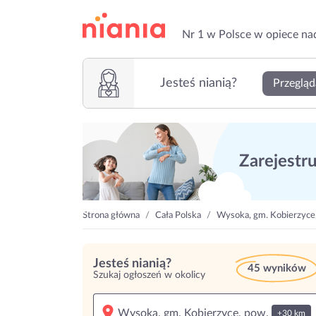
Nr 1 w Polsce w opiece na
Jesteś nianią?
Przegląd
Zarejestruj
Strona główna
Cała Polska
Wysoka, gm. Kobierzyce
Jesteś nianią?
45 wyników
Szukaj ogłoszeń w okolicy
+30 km