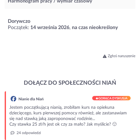
Harmonogram pracy / wymiar czasowy
Dorywczo
Początek:
14 września 2026
,
na czas nieokreślony
Zgłoś naruszenie
DOŁĄCZ DO SPOŁECZNOŚCI NIAŃ
🔥
GORĄCA DYSKUSJA
Nianie dla Niań
Jestem początkującą nianią, zrobiłam kurs na opiekuna
dziecięcego, kurs pierwszej pomocy również, ale zastanawiam
się nad stawką jaką zaproponować rodzinie...
Czy stawka 25 zł/h jest ok czy za mało? Jak myślicie? 🙂
24 odpowiedzi