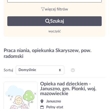
więcej filtrów
Szukaj
wyczyść
Praca niania, opiekunka Skaryszew, pow.
radomski
Sortuj
Opieka nad dzieckiem -
Januszno, gm. Pionki, woj.
mazowieckie
Januszno
Pełny etat