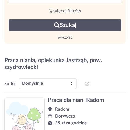
więcej filtrów
Szukaj
wyczyść
Praca niania, opiekunka Jastrząb, pow.
szydłowiecki
Sortuj
Praca dla niani Radom
Radom
Dorywczo
35 zł za godzinę