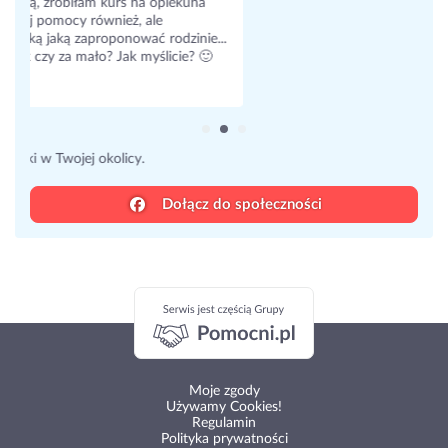
Witam, mam pytanie czy jesteście nagrywane w pracy
jako nianie? Praca w domu prywatnym, zostałam
poinformowana o tym że jest kamera ale nie było pytania
o zgodę na nagrywanie. Czy spotkaliście się z takim
podejściem rodzica ? Co o tym sądzicie?
16 odpowiedzi
Dowiedz się, co myślą inne nianie.
Dołącz do społeczności
Moje zgody
Używamy Cookies!
Regulamin