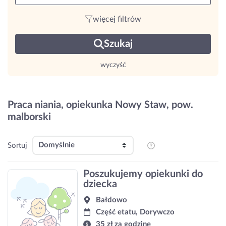
więcej filtrów
Szukaj
wyczyść
Praca niania, opiekunka Nowy Staw, pow.
malborski
Sortuj
Poszukujemy opiekunki do
dziecka
Bałdowo
Część etatu, Dorywczo
35 zł za godzinę