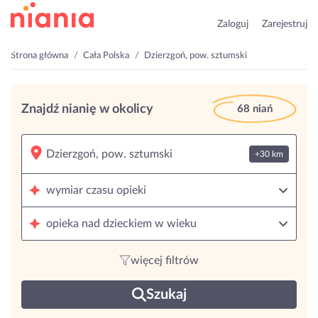
Zaloguj
Zarejestruj
Strona główna
Cała Polska
Dzierzgoń, pow. sztumski
Znajdź nianię w okolicy
68 niań
+30 km
wymiar czasu opieki
opieka nad dzieckiem w wieku
więcej filtrów
Szukaj