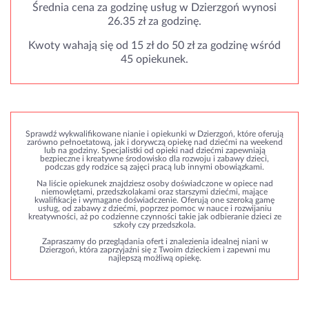
Średnia cena za godzinę usług w Dzierzgoń wynosi
26.35 zł za godzinę.
Kwoty wahają się od 15 zł do 50 zł za godzinę wśród
45 opiekunek.
Sprawdź wykwalifikowane nianie i opiekunki w Dzierzgoń, które oferują
zarówno pełnoetatową, jak i dorywczą opiekę nad dziećmi na weekend
lub na godziny. Specjalistki od opieki nad dziećmi zapewniają
bezpieczne i kreatywne środowisko dla rozwoju i zabawy dzieci,
podczas gdy rodzice są zajęci pracą lub innymi obowiązkami.
Na liście opiekunek znajdziesz osoby doświadczone w opiece nad
niemowlętami, przedszkolakami oraz starszymi dziećmi, mające
kwalifikacje i wymagane doświadczenie. Oferują one szeroką gamę
usług, od zabawy z dziećmi, poprzez pomoc w nauce i rozwijaniu
kreatywności, aż po codzienne czynności takie jak odbieranie dzieci ze
szkoły czy przedszkola.
Zapraszamy do przeglądania ofert i znalezienia idealnej niani w
Dzierzgoń, która zaprzyjaźni się z Twoim dzieckiem i zapewni mu
najlepszą możliwą opiekę.