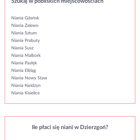
Szukaj w pobliskich miejscowościach
Niania Gdańsk
Niania Zalewo
Niania Sztum
Niania Prabuty
Niania Susz
Niania Malbork
Niania Pasłęk
Niania Elbląg
Niania Nowy Staw
Niania Kwidzyn
Niania Kisielice
Ile płaci się niani w Dzierzgoń?