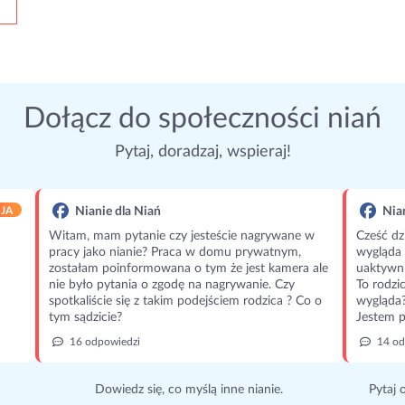
Dołącz do społeczności niań
Pytaj, doradzaj, wspieraj!
JA
Nianie dla Niań
Nian
Witam, mam pytanie czy jesteście nagrywane w
Cześć dz
pracy jako nianie? Praca w domu prywatnym,
wygląda 
zostałam poinformowana o tym że jest kamera ale
uaktywni
nie było pytania o zgodę na nagrywanie. Czy
To rodzi
spotkaliście się z takim podejściem rodzica ? Co o
wygląda
tym sądzicie?
Jestem p
16 odpowiedzi
14 od
Dowiedz się, co myślą inne nianie.
Pytaj 