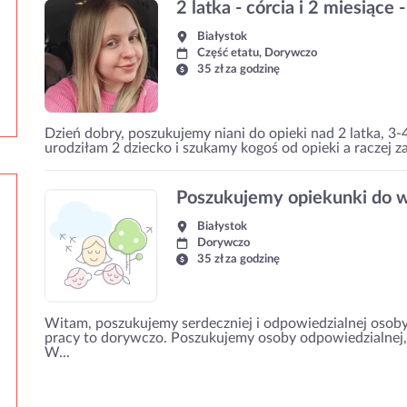
2 latka - córcia i 2 miesiące 
Białystok
Część etatu, Dorywczo
35 zł za godzinę
Dzień dobry, poszukujemy niani do opieki nad 2 latka, 3
urodziłam 2 dziecko i szukamy kogoś od opieki a raczej z
Poszukujemy opiekunki do 
Białystok
Dorywczo
35 zł za godzinę
Witam, poszukujemy serdeczniej i odpowiedzialnej osob
pracy to dorywczo. Poszukujemy osoby odpowiedzialnej,
W...