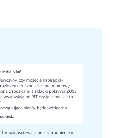
ie dla Niań
iewczyny, czy możecie napisać jak
rozliczenie roczne jeżeli mam umowę
oną z rodzicami a składki pokrywa ZUS?
ce wystawiają mi PIT czy ja sama, jak to
?
oczątkującą nianią, będę wdzięczna...
powiedzi
o formalności związane z zatrudnieniem.