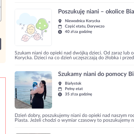
Poszukuję niani – okolice Bi
Niewodnica Korycka
Część etatu, Dorywczo
40 zł za godzinę
Szukam niani do opieki nad dwójką dzieci. Od zaraz lub 
Korycka. Dzieci na co dzień uczęszczają do żłobka i prze
Szukamy niani do pomocy Bi
Białystok
Pełny etat
35 zł za godzinę
Dzień dobry, poszukujemy niani do opieki nad naszym ro
Piasta. Jeżeli chodzi o wymiar czasowy to poszukujemy ni