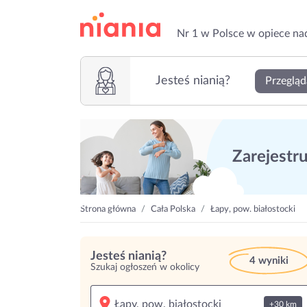
Nr 1 w Polsce w opiece na
Jesteś nianią?
Przegląd
Zarejestruj
Strona główna
Cała Polska
Łapy, pow. białostocki
Jesteś nianią?
4 wyniki
Szukaj ogłoszeń w okolicy
+30 km