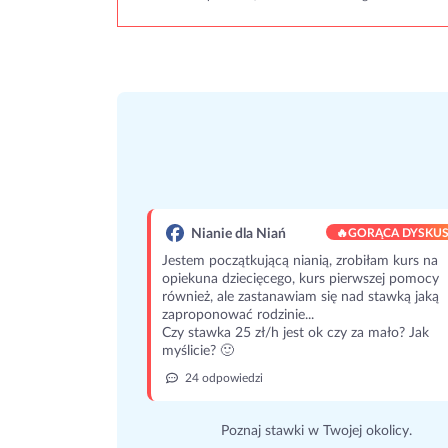
Nianie dla Niań
🔥
GORĄCA DYSKUS
Jestem początkującą nianią, zrobiłam kurs na
opiekuna dziecięcego, kurs pierwszej pomocy
również, ale zastanawiam się nad stawką jaką
zaproponować rodzinie...
Czy stawka 25 zł/h jest ok czy za mało? Jak
myślicie? 🙂
24 odpowiedzi
Poznaj stawki w Twojej okolicy.