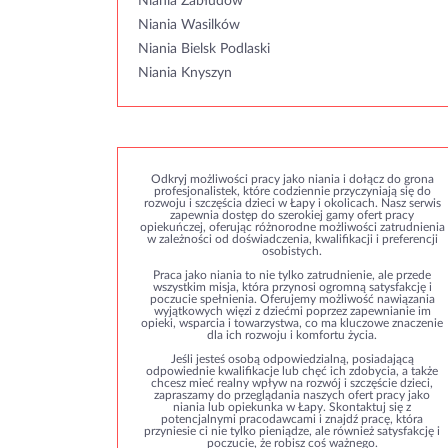
Niania Zabłudów
Niania Wasilków
Niania Bielsk Podlaski
Niania Knyszyn
Odkryj możliwości pracy jako niania i dołącz do grona
profesjonalistek, które codziennie przyczyniają się do
rozwoju i szczęścia dzieci w Łapy i okolicach. Nasz serwis
zapewnia dostęp do szerokiej gamy ofert pracy
opiekuńczej, oferując różnorodne możliwości zatrudnienia
w zależności od doświadczenia, kwalifikacji i preferencji
osobistych.
Praca jako niania to nie tylko zatrudnienie, ale przede
wszystkim misja, która przynosi ogromną satysfakcję i
poczucie spełnienia. Oferujemy możliwość nawiązania
wyjątkowych więzi z dziećmi poprzez zapewnianie im
opieki, wsparcia i towarzystwa, co ma kluczowe znaczenie
dla ich rozwoju i komfortu życia.
Jeśli jesteś osobą odpowiedzialną, posiadającą
odpowiednie kwalifikacje lub chęć ich zdobycia, a także
chcesz mieć realny wpływ na rozwój i szczęście dzieci,
zapraszamy do przeglądania naszych ofert pracy jako
niania lub opiekunka w Łapy. Skontaktuj się z
potencjalnymi pracodawcami i znajdź pracę, która
przyniesie ci nie tylko pieniądze, ale również satysfakcję i
poczucie, że robisz coś ważnego.