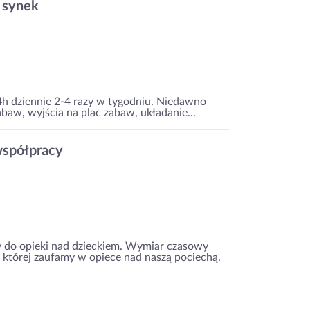
- synek
-4h dziennie 2-4 razy w tygodniu. Niedawno
abaw, wyjścia na plac zabaw, układanie...
współpracy
y do opieki nad dzieckiem. Wymiar czasowy
 której zaufamy w opiece nad naszą pociechą.