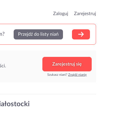
Zaloguj
Zarejestruj
m?
Przejdź do listy niań
Zarejestruj się
ci.
Szukasz niani?
Znajdź nianię
iałostocki