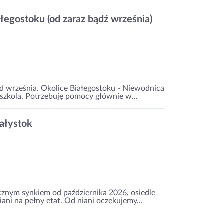
ałegostoku (od zaraz bądź września)
od września. Okolice Białegostoku - Niewodnica
dszkola. Potrzebuję pomocy głównie w...
ałystok
cznym synkiem od października 2026, osiedle
ani na pełny etat. Od niani oczekujemy...