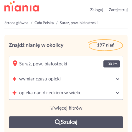
Zaloguj
Zarejestruj
Strona główna
Cała Polska
Suraż, pow. białostocki
Znajdź nianię w okolicy
197 niań
+30 km
wymiar czasu opieki
opieka nad dzieckiem w wieku
więcej filtrów
Szukaj