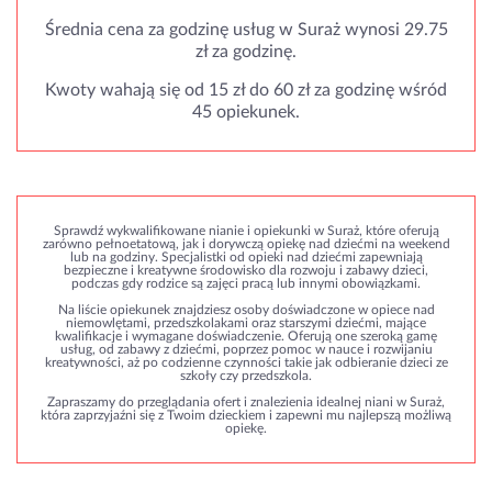
Średnia cena za godzinę usług w Suraż wynosi 29.75
zł za godzinę.
Kwoty wahają się od 15 zł do 60 zł za godzinę wśród
45 opiekunek.
Sprawdź wykwalifikowane nianie i opiekunki w Suraż, które oferują
zarówno pełnoetatową, jak i dorywczą opiekę nad dziećmi na weekend
lub na godziny. Specjalistki od opieki nad dziećmi zapewniają
bezpieczne i kreatywne środowisko dla rozwoju i zabawy dzieci,
podczas gdy rodzice są zajęci pracą lub innymi obowiązkami.
Na liście opiekunek znajdziesz osoby doświadczone w opiece nad
niemowlętami, przedszkolakami oraz starszymi dziećmi, mające
kwalifikacje i wymagane doświadczenie. Oferują one szeroką gamę
usług, od zabawy z dziećmi, poprzez pomoc w nauce i rozwijaniu
kreatywności, aż po codzienne czynności takie jak odbieranie dzieci ze
szkoły czy przedszkola.
Zapraszamy do przeglądania ofert i znalezienia idealnej niani w Suraż,
która zaprzyjaźni się z Twoim dzieckiem i zapewni mu najlepszą możliwą
opiekę.