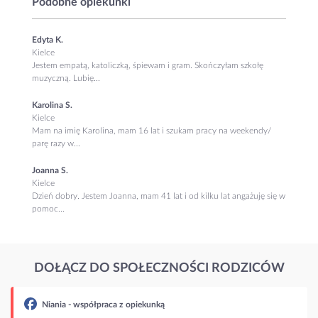
Podobne opiekunki
Edyta K.
Kielce
Jestem empatą, katoliczką, śpiewam i gram. Skończyłam szkołę
muzyczną. Lubię...
Karolina S.
Kielce
Mam na imię Karolina, mam 16 lat i szukam pracy na weekendy/
parę razy w...
Joanna S.
Kielce
Dzień dobry. Jestem Joanna, mam 41 lat i od kilku lat angażuję się w
pomoc...
DOŁĄCZ DO SPOŁECZNOŚCI RODZICÓW
Niania - współpraca z opiekunką