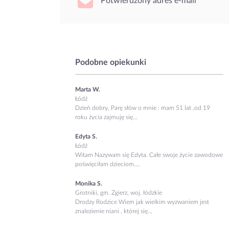
Potwierdzony adres e-mail
Podobne opiekunki
Marta W.
Łódź
Dzień dobry, Parę słów o mnie : mam 51 lat ,od 19
roku życia zajmuję się...
Edyta S.
Łódź
Witam Nazywam się Edyta. Całe swoje życie zawodowe
poświęciłam dzieciom....
Monika S.
Grotniki, gm. Zgierz, woj. łódzkie
Drodzy Rodzice Wiem jak wielkim wyzwaniem jest
znalezienie niani , której się...