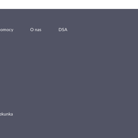
pomocy
O nas
DSA
ekunka