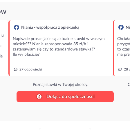
ÓW
Niania - współpraca z opiekunką
Ni
iu
Napiszcie prosze jakie są aktualne stawki w waszym
Chciała
mieście??? Niania zaproponowała 35 zł/h i
przygot
o
zastanawiam się czy to standardowa stawka??
to czas
Ile wy płacicie?
ma prz
ie
27 odpowiedzi
28 
Poznaj stawki w Twojej okolicy.
O
Dołącz do społeczności