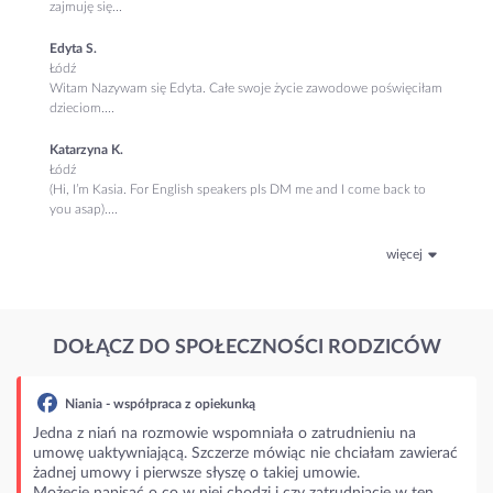
zajmuję się...
Edyta S.
Łódź
Witam Nazywam się Edyta. Całe swoje życie zawodowe poświęciłam
dzieciom....
Katarzyna K.
Łódź
(Hi, I’m Kasia. For English speakers pls DM me and I come back to
you asap)....
więcej
DOŁĄCZ DO SPOŁECZNOŚCI RODZICÓW
łpraca z opiekunką
 rozmowie wspomniała o zatrudnieniu na
jącą. Szczerze mówiąc nie chciałam zawierać
ierwsze słyszę o takiej umowie.
o co w niej chodzi i czy zatrudniacie w ten