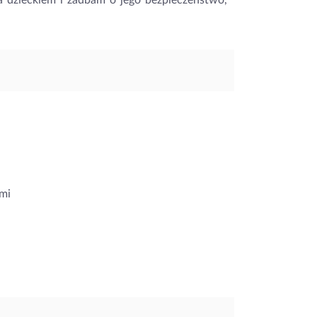
a dzieckiem i zadbam o jego bezpieczeństwo,
mi