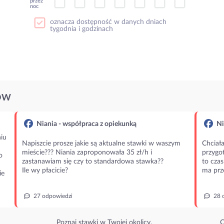
przez
noc
oznacza dostępność w danych dniach
tygodnia i godzinach
ÓW
Niania - współpraca z opiekunką
Ni
iu
Napiszcie prosze jakie są aktualne stawki w waszym
Chciała
mieście??? Niania zaproponowała 35 zł/h i
przygot
o
zastanawiam się czy to standardowa stawka??
to czas
Ile wy płacicie?
ma prz
ie
27 odpowiedzi
28 
Poznaj stawki w Twojej okolicy.
O