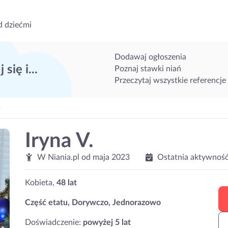
d dziećmi
Dodawaj ogłoszenia
 się i...
Poznaj stawki niań
Przeczytaj wszystkie referencje
y
Iryna V.
W Niania.pl od
maja 2023
Ostatnia aktywność
Kobieta,
48 lat
Część etatu, Dorywczo, Jednorazowo
Doświadczenie:
powyżej 5 lat