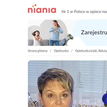
Nr 1 w Polsce w opiece na
Zarejestruj
Strona główna
Opiekunka
Opiekunka Łódź, Bałut