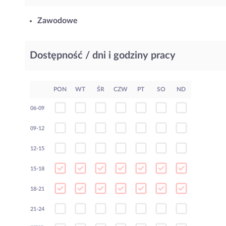
Zawodowe
Dostępność / dni i godziny pracy
PON
WT
ŚR
CZW
PT
SO
ND
06-09
09-12
12-15
15-18
18-21
21-24