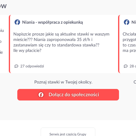
ÓW
Niania - współpraca z opiekunką
Ni
iu
Napiszcie prosze jakie są aktualne stawki w waszym
Chciała
mieście??? Niania zaproponowała 35 zł/h i
przygot
o
zastanawiam się czy to standardowa stawka??
to czas
Ile wy płacicie?
ma prz
ie
27 odpowiedzi
28 
Poznaj stawki w Twojej okolicy.
O
Dołącz do społeczności