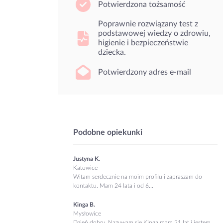
Potwierdzona tożsamość
Poprawnie rozwiązany test z
podstawowej wiedzy o zdrowiu,
higienie i bezpieczeństwie
dziecka.
Potwierdzony adres e-mail
Podobne opiekunki
Justyna K.
Katowice
Witam serdecznie na moim profilu i zapraszam do
kontaktu. Mam 24 lata i od 6...
Kinga B.
Mysłowice
Dzień dobry, Nazywam się Kinga mam 21 lat i jestem