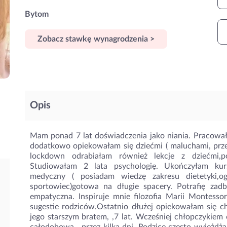
Bytom
Zobacz stawkę wynagrodzenia >
Opis
Mam ponad 7 lat doświadczenia jako niania. Pracow
dodatkowo opiekowałam się dziećmi ( maluchami, prz
lockdown odrabiałam również lekcje z dziećmi,p
Studiowałam 2 lata psychologię. Ukończyłam kurs 
medyczny ( posiadam wiedzę zakresu dietetyki,ogó
sportowiec)gotowa na długie spacery. Potrafię zad
empatyczna. Inspiruje mnie filozofia Marii Montessor
sugestie rodziców.Ostatnio dłużej opiekowałam się c
jego starszym bratem, ,7 lat. Wcześniej chłopczykiem 