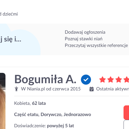
d dziećmi
Dodawaj ogłoszenia
 się i...
Poznaj stawki niań
Przeczytaj wszystkie referencje
Bogumiła A.
W Niania.pl od
czerwca 2015
Ostatnia aktyw
Kobieta,
62 lata
Część etatu, Dorywczo, Jednorazowo
Doświadczenie:
powyżej 5 lat