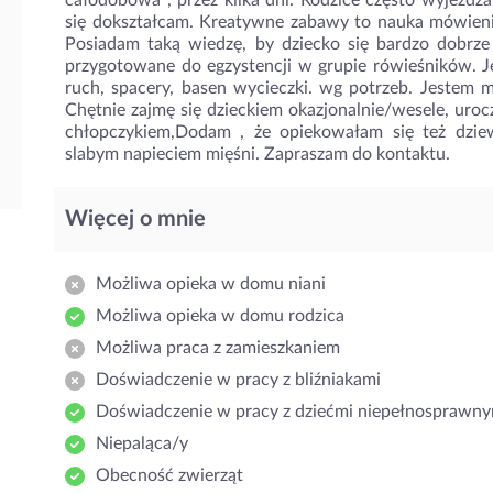
całodobowa , przez kilka dni. Rodzice często wyjeżdżal
się dokształcam. Kreatywne zabawy to nauka mówienia
Posiadam taką wiedzę, by dziecko się bardzo dobrze r
przygotowane do egzystencji w grupie rówieśników. 
ruch, spacery, basen wycieczki. wg potrzeb. Jestem m
Chętnie zajmę się dzieckiem okazjonalnie/wesele, uroc
chłopczykiem,Dodam , że opiekowałam się też dzie
slabym napieciem mięśni. Zapraszam do kontaktu.
Więcej o mnie
Możliwa opieka w domu niani
Możliwa opieka w domu rodzica
Możliwa praca z zamieszkaniem
Doświadczenie w pracy z bliźniakami
Doświadczenie w pracy z dziećmi niepełnosprawny
Niepaląca/y
Obecność zwierząt