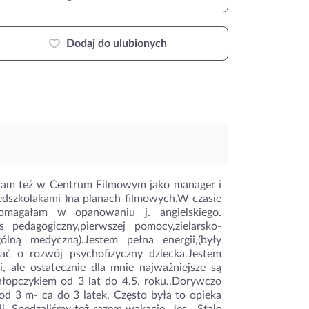
Dodaj do ulubionych
ałam też w Centrum Filmowym jako manager i
edszkolakami )na planach filmowych.W czasie
omagałam w opanowaniu j. angielskiego.
pedagogiczny,pierwszej pomocy,zielarsko-
lną medyczną).Jestem pełna energii,(były
bać o rozwój psychofizyczny dziecka.Jestem
i, ale ostatecznie dla mnie najważniejsze są
hłopczykiem od 3 lat do 4,5. roku..Dorywczo
od 3 m- ca do 3 latek. Często była to opieka