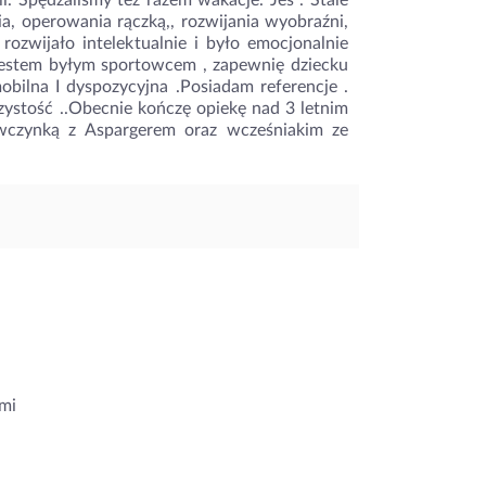
i. Spędzaliśmy też razem wakacje. Jes . Stale
, operowania rączką,, rozwijania wyobraźni,
ozwijało intelektualnie i było emocjonalnie
Jestem byłym sportowcem , zapewnię dziecku
obilna I dyspozycyjna .Posiadam referencje .
zystość ..Obecnie kończę opiekę nad 3 letnim
wczynką z Aspargerem oraz wcześniakim ze
mi