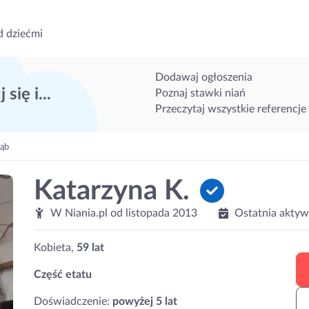
d dziećmi
Dodawaj ogłoszenia
 się i...
Poznaj stawki niań
Przeczytaj wszystkie referencje
Dąb
Katarzyna K.
W Niania.pl od
listopada 2013
Ostatnia aktyw
Kobieta,
59 lat
Część etatu
Doświadczenie:
powyżej 5 lat