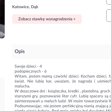
Katowice, Dąb
Zobacz stawkę wynagrodzenia >
Opis
Swoje dzieci - 4
podopiecznych - 6
Witam, jestem mamą czwórki dzieci. Kocham dzieci, fa
świat. Nie lubię kar, uważam, że nagroda ( uśmiec
malucha.
W deszczowe dni : książeczka, kredki , plastelina, groc
starszymi gry, poznawanie liter cyfr. Lubię spacery s
zainteresowań u małych ludzi .W moim towarzystwie Wa
Podsumowując: nie jestem perfekcyjną nianią znającą ję