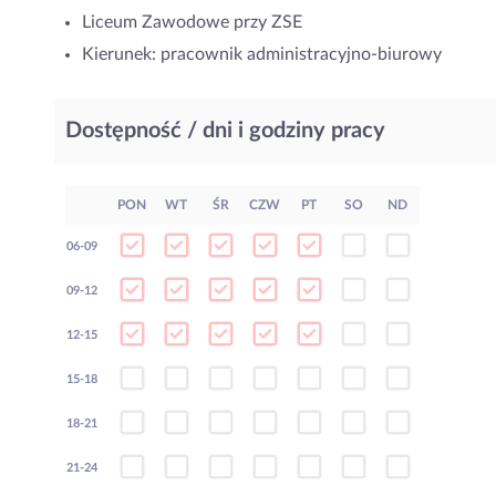
Liceum Zawodowe przy ZSE
Kierunek: pracownik administracyjno-biurowy
Dostępność / dni i godziny pracy
PON
WT
ŚR
CZW
PT
SO
ND
06-09
09-12
12-15
15-18
18-21
21-24