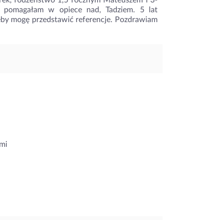
irek, rodzeństwo 1,5 rocznym Mateuszem i 3-
ok pomagałam w opiece nad, Tadziem. 5 lat
eby mogę przedstawić referencje. Pozdrawiam
mi