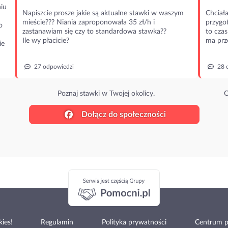
iu
Napiszcie prosze jakie są aktualne stawki w waszym
Chciała
mieście??? Niania zaproponowała 35 zł/h i
przygot
o
zastanawiam się czy to standardowa stawka??
to czas
Ile wy płacicie?
ma prz
ie
27 odpowiedzi
28 
Poznaj stawki w Twojej okolicy.
O
Dołącz do społeczności
ies!
Regulamin
Polityka prywatności
Centrum 