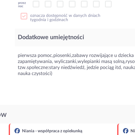
przez
noc
oznacza dostępność w danych dniach
tygodnia i godzinach
Dodatkowe umiejętności
pierwsza pomoc,piosenki,zabawy rozwijające u dziecka
zapamiętywania, wyliczanki,wylepianki masą solną,r
tzw.społeczne:stary niedźwiedź, jedzie pociąg itd, nauka
nauka czystości)
ÓW
Niania - współpraca z opiekunką
Ni