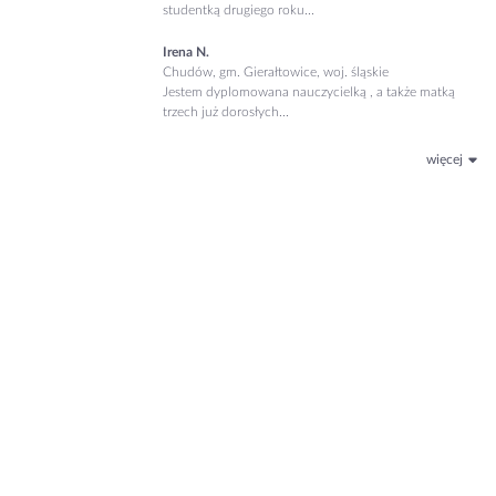
studentką drugiego roku...
Irena N.
Chudów, gm. Gierałtowice, woj. śląskie
Jestem dyplomowana nauczycielką , a także matką
trzech już dorosłych...
więcej