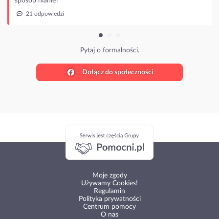
nie?
wiedzi
Pytaj o formalności.
Dołącz do społeczności
Moje zgody
Używamy Cookies!
Regulamin
Polityka prywatności
Centrum pomocy
O nas