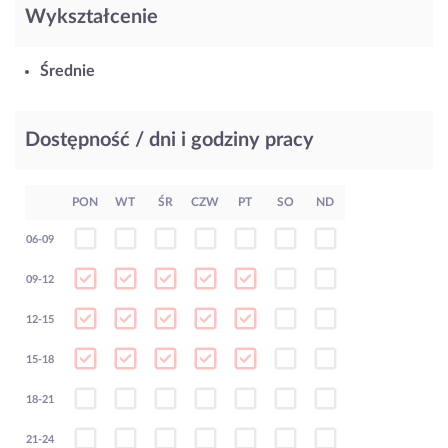
Wykształcenie
Średnie
Dostępność / dni i godziny pracy
PON
WT
ŚR
CZW
PT
SO
ND
06-09
09-12
12-15
15-18
18-21
21-24