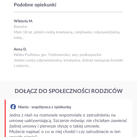
Podobne opiekunki
Wiktoria M.
Rzeszów
Mam 18 lat, jestem osobą kreatywną, cierpliwalą i odpowiedzialną,
lubię...
Anna D.
Wólka Podleśna, gm. Trzebownisko, woj. podkarpackie
Jestem osobą odpowiedzialna, kreatywna, dobrze nawiązuje kontakt
z dziećmi...
DOŁĄCZ DO SPOŁECZNOŚCI RODZICÓW
- współpraca z opiekunką
ań na rozmowie wspomniała o zatrudnieniu na
ywniającą. Szczerze mówiąc nie chciałam zawierać
wy i pierwsze słyszę o takiej umowie.
pisać o co w niej chodzi i czy zatrudniacie w ten