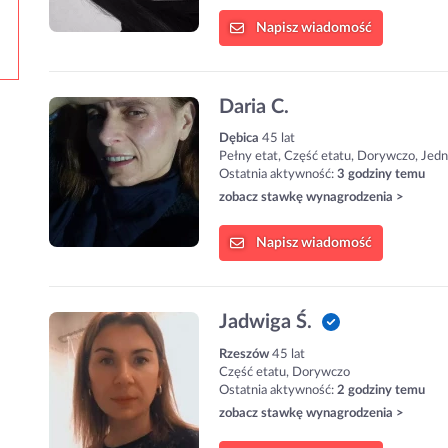
Napisz
wiadomość
Daria C.
Dębica
45 lat
Pełny etat, Część etatu, Dorywczo, Jed
Ostatnia aktywność:
3 godziny temu
zobacz stawkę wynagrodzenia >
Napisz
wiadomość
Jadwiga Ś.
Rzeszów
45 lat
Część etatu, Dorywczo
Ostatnia aktywność:
2 godziny temu
zobacz stawkę wynagrodzenia >