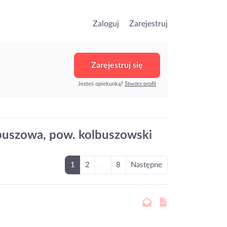
Zaloguj
Zarejestruj
Zarejestruj się
Jesteś opiekunką?
Stwórz profil
lbuszowa, pow. kolbuszowski
1
2
...
8
Następne