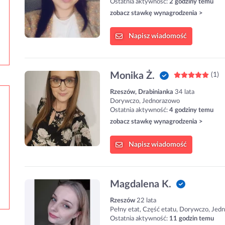
Ostatnia aktywność:
2 godziny temu
zobacz stawkę wynagrodzenia >
Napisz
wiadomość
Monika Ż.
(1)
Rzeszów, Drabinianka
34 lata
Dorywczo, Jednorazowo
Ostatnia aktywność:
4 godziny temu
zobacz stawkę wynagrodzenia >
Napisz
wiadomość
Magdalena K.
Rzeszów
22 lata
Pełny etat, Część etatu, Dorywczo, Jed
Ostatnia aktywność:
11 godzin temu