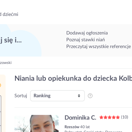
d dziećmi
Dodawaj ogłoszenia
 się i...
Poznaj stawki niań
Przeczytaj wszystkie referencje
szowski
Niania lub opiekunka do dziecka Ko
Sortuj
Dominika C.
(10)
Rzeszów
40 lat