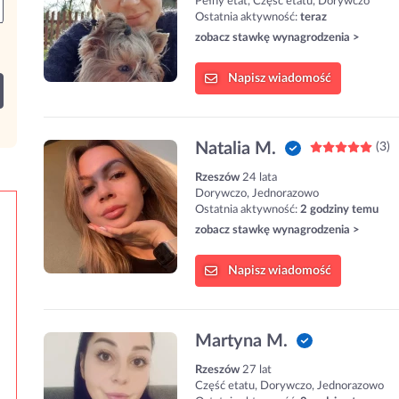
Pełny etat, Część etatu, Dorywczo
Ostatnia aktywność:
teraz
zobacz stawkę wynagrodzenia >
Napisz
wiadomość
Natalia M.
(3)
Rzeszów
24 lata
Dorywczo, Jednorazowo
Ostatnia aktywność:
2 godziny temu
zobacz stawkę wynagrodzenia >
Napisz
wiadomość
Martyna M.
Rzeszów
27 lat
Część etatu, Dorywczo, Jednorazowo