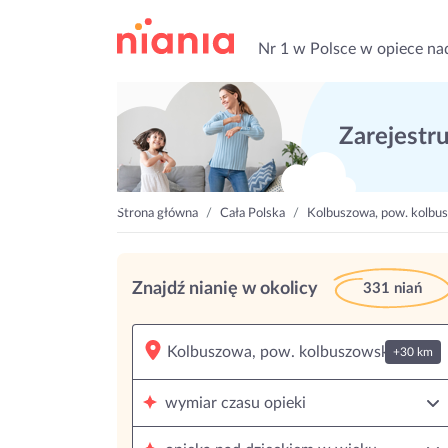
Nr 1 w Polsce w opiece na
Zarejestruj
Strona główna
Cała Polska
Kolbuszowa, pow. kolbu
Znajdź nianię w okolicy
331 niań
+30 km
wymiar czasu opieki