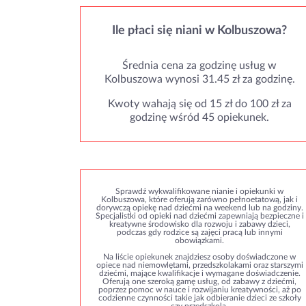
Ile płaci się niani w Kolbuszowa?
Średnia cena za godzinę usług w
Kolbuszowa wynosi 31.45 zł za godzinę.
Kwoty wahają się od 15 zł do 100 zł za
godzinę wśród 45 opiekunek.
Sprawdź wykwalifikowane nianie i opiekunki w
Kolbuszowa, które oferują zarówno pełnoetatową, jak i
dorywczą opiekę nad dziećmi na weekend lub na godziny.
Specjalistki od opieki nad dziećmi zapewniają bezpieczne i
kreatywne środowisko dla rozwoju i zabawy dzieci,
podczas gdy rodzice są zajęci pracą lub innymi
obowiązkami.
Na liście opiekunek znajdziesz osoby doświadczone w
opiece nad niemowlętami, przedszkolakami oraz starszymi
dziećmi, mające kwalifikacje i wymagane doświadczenie.
Oferują one szeroką gamę usług, od zabawy z dziećmi,
poprzez pomoc w nauce i rozwijaniu kreatywności, aż po
codzienne czynności takie jak odbieranie dzieci ze szkoły