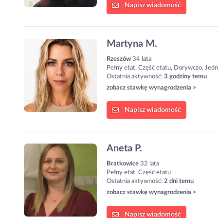
Napisz
wiadomość
Martyna M.
Rzeszów
34 lata
Pełny etat, Część etatu, Dorywczo, Jed
Ostatnia aktywność:
3 godziny temu
zobacz stawkę wynagrodzenia >
Napisz
wiadomość
Aneta P.
Bratkowice
32 lata
Pełny etat, Część etatu
Ostatnia aktywność:
2 dni temu
zobacz stawkę wynagrodzenia >
Napisz
wiadomość