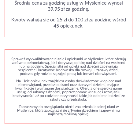
Średnia cena za godzinę usług w Myślenice wynosi
39.95 zł za godzinę.
Kwoty wahają się od 25 zł do 100 zł za godzinę wśród
45 opiekunek.
Sprawdź wykwalifikowane nianie i opiekunki w Myślenice, które oferują
zarówno pełnoetatową, jak i dorywczą opiekę nad dziećmi na weekend
lub na godziny. Specjalistki od opieki nad dziećmi zapewniają
bezpieczne i kreatywne środowisko dla rozwoju i zabawy dzieci,
podczas gdy rodzice są zajęci pracą lub innymi obowiązkami.
Na liście opiekunek znajdziesz osoby doświadczone w opiece nad
niemowlętami, przedszkolakami oraz starszymi dziećmi, mające
kwalifikacje i wymagane doświadczenie. Oferują one szeroką gamę
usług, od zabawy z dziećmi, poprzez pomoc w nauce i rozwijaniu
kreatywności, aż po codzienne czynności takie jak odbieranie dzieci ze
szkoły czy przedszkola.
Zapraszamy do przeglądania ofert i znalezienia idealnej niani w
Myślenice, która zaprzyjaźni się z Twoim dzieckiem i zapewni mu
najlepszą możliwą opiekę.