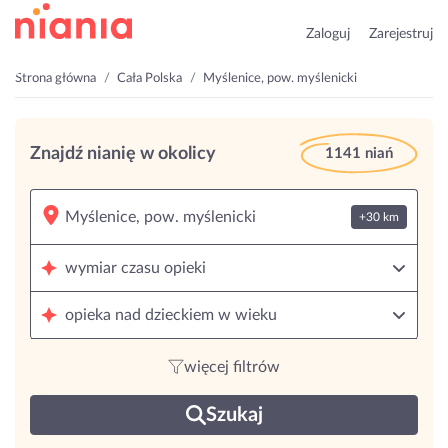
Zaloguj
Zarejestruj
Strona główna
Cała Polska
Myślenice, pow. myślenicki
Znajdź nianię w okolicy
1141 niań
+30 km
wymiar czasu opieki
opieka nad dzieckiem w wieku
więcej filtrów
Szukaj