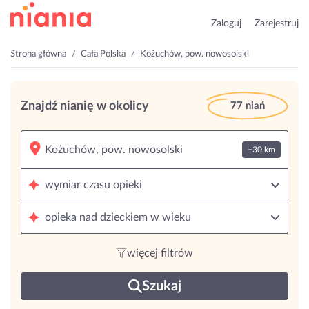
Zaloguj
Zarejestruj
Strona główna
Cała Polska
Kożuchów, pow. nowosolski
Znajdź nianię w okolicy
77 niań
+30 km
wymiar czasu opieki
opieka nad dzieckiem w wieku
więcej filtrów
Szukaj