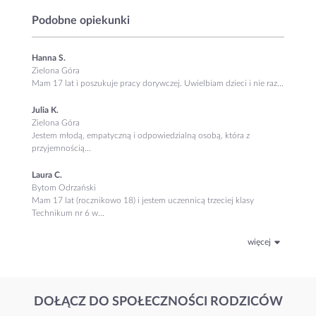
Podobne opiekunki
Hanna S.
Zielona Góra
Mam 17 lat i poszukuje pracy dorywczej. Uwielbiam dzieci i nie raz...
Julia K.
Zielona Góra
Jestem młodą, empatyczną i odpowiedzialną osobą, która z
przyjemnością...
Laura C.
Bytom Odrzański
Mam 17 lat (rocznikowo 18) i jestem uczennicą trzeciej klasy
Technikum nr 6 w...
więcej
DOŁĄCZ DO SPOŁECZNOŚCI RODZICÓW