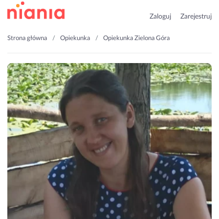
Zaloguj
Zarejestruj
Strona główna
Opiekunka
Opiekunka Zielona Góra