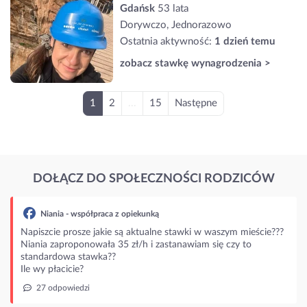
Gdańsk
53 lata
Dorywczo, Jednorazowo
Ostatnia aktywność:
1 dzień temu
zobacz stawkę wynagrodzenia >
1
2
...
15
Następne
DOŁĄCZ DO SPOŁECZNOŚCI RODZICÓW
Niania - współpraca z opiekunką
Napiszcie prosze jakie są aktualne stawki w waszym mieście???
Niania zaproponowała 35 zł/h i zastanawiam się czy to
standardowa stawka??
Ile wy płacicie?
27 odpowiedzi