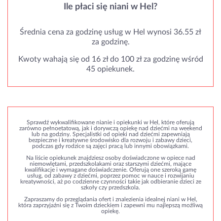
Ile płaci się niani w Hel?
Średnia cena za godzinę usług w Hel wynosi 36.55 zł
za godzinę.
Kwoty wahają się od 16 zł do 100 zł za godzinę wśród
45 opiekunek.
Sprawdź wykwalifikowane nianie i opiekunki w Hel, które oferują
zarówno pełnoetatową, jak i dorywczą opiekę nad dziećmi na weekend
lub na godziny. Specjalistki od opieki nad dziećmi zapewniają
bezpieczne i kreatywne środowisko dla rozwoju i zabawy dzieci,
podczas gdy rodzice są zajęci pracą lub innymi obowiązkami.
Na liście opiekunek znajdziesz osoby doświadczone w opiece nad
niemowlętami, przedszkolakami oraz starszymi dziećmi, mające
kwalifikacje i wymagane doświadczenie. Oferują one szeroką gamę
usług, od zabawy z dziećmi, poprzez pomoc w nauce i rozwijaniu
kreatywności, aż po codzienne czynności takie jak odbieranie dzieci ze
szkoły czy przedszkola.
Zapraszamy do przeglądania ofert i znalezienia idealnej niani w Hel,
która zaprzyjaźni się z Twoim dzieckiem i zapewni mu najlepszą możliwą
opiekę.