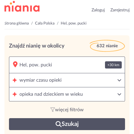
Zaloguj
Zarejestruj
Strona główna
Cała Polska
Hel, pow. pucki
Znajdź nianię w okolicy
632 nianie
+30 km
wymiar czasu opieki
opieka nad dzieckiem w wieku
więcej filtrów
Szukaj