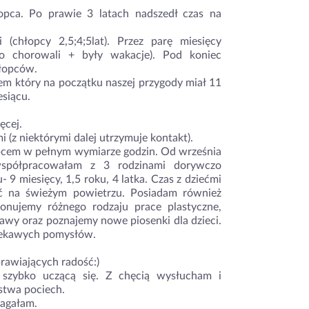
pca. Po prawie 3 latach nadszedł czas na
(chłopcy 2,5;4;5lat). Przez parę miesięcy
o chorowali + były wakacje). Pod koniec
hłopców.
m który na początku naszej przygody miał 11
esiącu.
ęcej.
(z niektórymi dalej utrzymuje kontakt).
opcem w pełnym wymiarze godzin. Od września
współpracowałam z 3 rodzinami dorywczo
 miesięcy, 1,5 roku, 4 latka. Czas z dziećmi
ść na świeżym powietrzu. Posiadam również
onujemy różnego rodzaju prace plastyczne,
bawy oraz poznajemy nowe piosenki dla dzieci.
ciekawych pomysłów.
prawiających radość:)
ą, szybko uczącą się. Z chęcią wysłucham i
stwa pociech.
magałam.