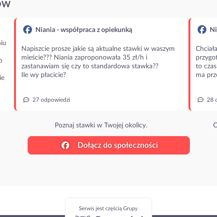
ÓW
Niania - współpraca z opiekunką
Ni
iu
Napiszcie prosze jakie są aktualne stawki w waszym
Chciała
mieście??? Niania zaproponowała 35 zł/h i
przygot
o
zastanawiam się czy to standardowa stawka??
to czas
Ile wy płacicie?
ma prz
ie
27 odpowiedzi
28 
Poznaj stawki w Twojej okolicy.
O
Dołącz do społeczności