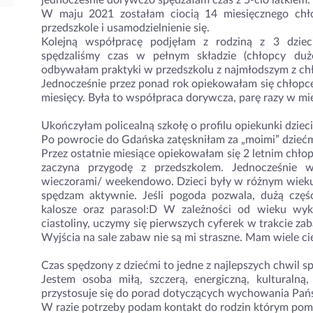
jednocześnie dorywczo spędzałam czas z 5-cio latkiem.
W maju 2021 zostałam ciocią 14 miesięcznego chło
przedszkole i usamodzielnienie się.
Kolejną współpracę podjęłam z rodziną z 3 dzieci 
spędzaliśmy czas w pełnym składzie (chłopcy duż
odbywałam praktyki w przedszkolu z najmłodszym z c
Jednocześnie przez ponad rok opiekowałam się chłopce
miesięcy. Była to współpraca dorywcza, parę razy w mi
Ukończyłam policealną szkołę o profilu opiekunki dzieci
Po powrocie do Gdańska zatęskniłam za „moimi” dziećmi 
Przez ostatnie miesiące opiekowałam się 2 letnim chł
zaczyna przygodę z przedszkolem. Jednocześnie 
wieczorami/ weekendowo. Dzieci były w różnym wieku- 9
spędzam aktywnie. Jeśli pogoda pozwala, dużą czę
kalosze oraz parasol:D W zależności od wieku wyk
ciastoliny, uczymy się pierwszych cyferek w trakcie za
Wyjścia na sale zabaw nie są mi straszne. Mam wiele 
Czas spędzony z dziećmi to jedne z najlepszych chwil s
Jestem osoba miłą, szczerą, energiczną, kulturaln
przystosuje się do porad dotyczących wychowania Pań
W razie potrzeby podam kontakt do rodzin którym po