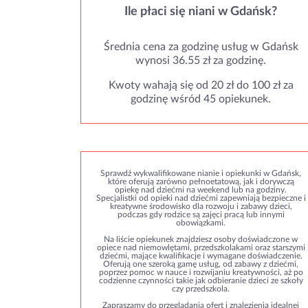
Ile płaci się niani w Gdańsk?
Średnia cena za godzinę usług w Gdańsk
wynosi 36.55 zł za godzinę.
Kwoty wahają się od 20 zł do 100 zł za
godzinę wśród 45 opiekunek.
Sprawdź wykwalifikowane nianie i opiekunki w Gdańsk,
które oferują zarówno pełnoetatową, jak i dorywczą
opiekę nad dziećmi na weekend lub na godziny.
Specjalistki od opieki nad dziećmi zapewniają bezpieczne i
kreatywne środowisko dla rozwoju i zabawy dzieci,
podczas gdy rodzice są zajęci pracą lub innymi
obowiązkami.
Na liście opiekunek znajdziesz osoby doświadczone w
opiece nad niemowlętami, przedszkolakami oraz starszymi
dziećmi, mające kwalifikacje i wymagane doświadczenie.
Oferują one szeroką gamę usług, od zabawy z dziećmi,
poprzez pomoc w nauce i rozwijaniu kreatywności, aż po
codzienne czynności takie jak odbieranie dzieci ze szkoły
czy przedszkola.
Zapraszamy do przeglądania ofert i znalezienia idealnej