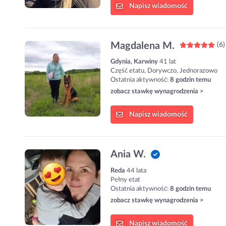
Napisz
wiadomość
Magdalena M.
(6)
Gdynia, Karwiny
41 lat
Część etatu, Dorywczo, Jednorazowo
Ostatnia aktywność:
8 godzin temu
zobacz stawkę wynagrodzenia >
Napisz
wiadomość
Ania W.
Reda
44 lata
Pełny etat
Ostatnia aktywność:
8 godzin temu
zobacz stawkę wynagrodzenia >
Napisz
wiadomość