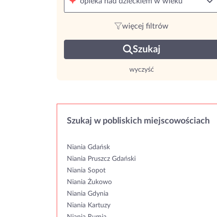
opieka nad dzieckiem w wieku
więcej filtrów
Szukaj
wyczyść
Szukaj w pobliskich miejscowościach
Niania Gdańsk
Niania Pruszcz Gdański
Niania Sopot
Niania Żukowo
Niania Gdynia
Niania Kartuzy