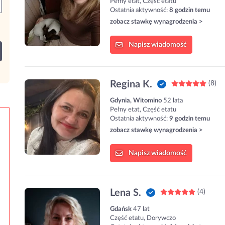
Pełny etat, Część etatu
Ostatnia aktywność:
8 godzin temu
zobacz stawkę wynagrodzenia >
Napisz
wiadomość
Regina K.
(8)
Gdynia, Witomino
52 lata
Pełny etat, Część etatu
Ostatnia aktywność:
9 godzin temu
zobacz stawkę wynagrodzenia >
Napisz
wiadomość
Lena S.
(4)
Gdańsk
47 lat
Część etatu, Dorywczo