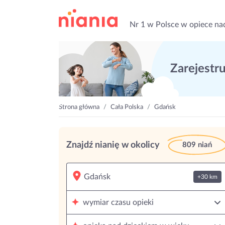
Nr 1 w Polsce w opiece na
Zarejestruj
Strona główna
Cała Polska
Gdańsk
Znajdź nianię w okolicy
809 niań
+30 km
wymiar czasu opieki