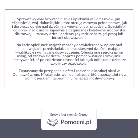
Sprawdź wykwalifikowane nianie i opiekunki w Domaszków, gm.
Międzylesie, woj. dolnośląskie, które oferują zarówno pełnoetatową, jak
i dorywczą opiekę nad dziećmi na weekend lub na godziny. Specjalistki
od opieki nad dziećmi zapewniają bezpieczne i kreatywne środowisko
dla rozwoju i zabawy dzieci, podczas gdy rodzice są zajęci pracą lub
innymi obowiązkami.
Na liście opiekunek znajdziesz osoby doświadczone w opiece nad
niemowlętami, przedszkolakami oraz starszymi dziećmi, mające
kwalifikacje i wymagane doświadczenie. Oferują one szeroką gamę
usług, od zabawy z dziećmi, poprzez pomoc w nauce i rozwijaniu
kreatywności, aż po codzienne czynności takie jak odbieranie dzieci ze
szkoły czy przedszkola.
Zapraszamy do przeglądania ofert i znalezienia idealnej niani w
Domaszków, gm. Międzylesie, woj. dolnośląskie, która zaprzyjaźni się z
Twoim dzieckiem i zapewni mu najlepszą możliwą opiekę.