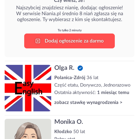
Czy wiesz, że?
Najszybciej znajdziesz nianię, dodając ogłoszenie!
W serwisie Niania.pl średnio 8 niań zgłasza się na
ogłoszenie. Ty wybierasz z kim się skontaktujesz.
To tylko 2 minuty
Dodaj ogłoszenie za darmo
Olga R.
Polanica-Zdrój
36 lat
Część etatu, Dorywczo, Jednorazowo
Ostatnia aktywność:
1 miesiąc temu
zobacz stawkę wynagrodzenia >
Monika O.
Kłodzko
50 lat