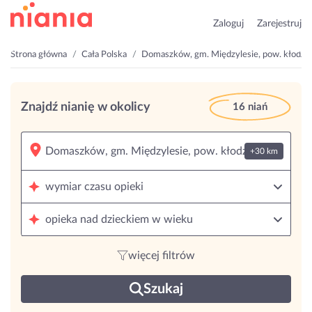
Zaloguj
Zarejestruj
Strona główna
Cała Polska
Domaszków, gm. Międzylesie, pow. kłodzki
Znajdź nianię w okolicy
16 niań
+30 km
wymiar czasu opieki
opieka nad dzieckiem w wieku
więcej filtrów
Szukaj