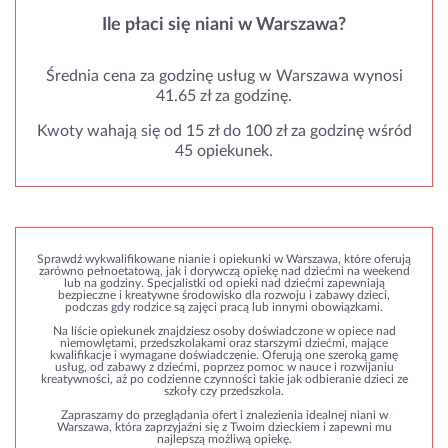
Ile płaci się niani w Warszawa?
Średnia cena za godzinę usług w Warszawa wynosi
41.65 zł za godzinę.
Kwoty wahają się od 15 zł do 100 zł za godzinę wśród
45 opiekunek.
Sprawdź wykwalifikowane nianie i opiekunki w Warszawa, które oferują
zarówno pełnoetatową, jak i dorywczą opiekę nad dziećmi na weekend
lub na godziny. Specjalistki od opieki nad dziećmi zapewniają
bezpieczne i kreatywne środowisko dla rozwoju i zabawy dzieci,
podczas gdy rodzice są zajęci pracą lub innymi obowiązkami.
Na liście opiekunek znajdziesz osoby doświadczone w opiece nad
niemowlętami, przedszkolakami oraz starszymi dziećmi, mające
kwalifikacje i wymagane doświadczenie. Oferują one szeroką gamę
usług, od zabawy z dziećmi, poprzez pomoc w nauce i rozwijaniu
kreatywności, aż po codzienne czynności takie jak odbieranie dzieci ze
szkoły czy przedszkola.
Zapraszamy do przeglądania ofert i znalezienia idealnej niani w
Warszawa, która zaprzyjaźni się z Twoim dzieckiem i zapewni mu
najlepszą możliwą opiekę.