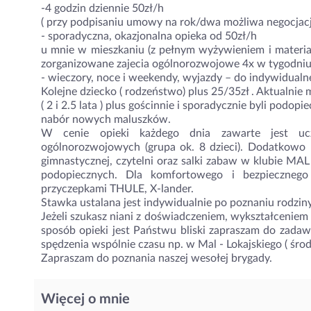
-4 godzin dziennie 50zł/h
( przy podpisaniu umowy na rok/dwa możliwa negocjacja 
- sporadyczna, okazjonalna opieka od 50zł/h
u mnie w mieszkaniu (z pełnym wyżywieniem i material
zorganizowane zajecia ogólnorozwojowe 4x w tygodni
- wieczory, noce i weekendy, wyjazdy – do indywidualn
Kolejne dziecko ( rodzeństwo) plus 25/35zł . Aktualn
( 2 i 2.5 lata ) plus gościnnie i sporadycznie byli podo
nabór nowych maluszków.
W cenie opieki każdego dnia zawarte jest ucz
ogólnorozwojowych (grupa ok. 8 dzieci). Dodatkowo r
gimnastycznej, czytelni oraz salki zabaw w klubie MAL
podopiecznych. Dla komfortowego i bezpiecznego 
przyczepkami THULE, X-lander.
Stawka ustalana jest indywidualnie po poznaniu rodziny
Jeżeli szukasz niani z doświadczeniem, wykształceniem a
sposób opieki jest Państwu bliski zapraszam do zadaw
spędzenia wspólnie czasu np. w Mal - Lokajskiego ( śro
Zapraszam do poznania naszej wesołej brygady.
Więcej o mnie