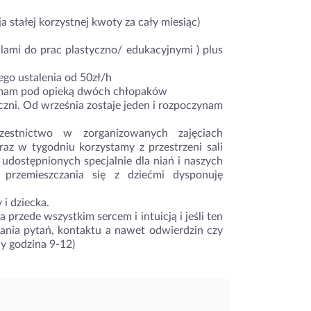
stałej korzystnej kwoty za cały miesiąc)
ami do prac plastyczno/ edukacyjnymi ) plus
u
ego ustalenia od 50zł/h
ie mam pod opieką dwóch chłopaków
pieczni. Od września zostaje jeden i rozpoczynam
estnictwo w zorganizowanych zajęciach
az w tygodniu korzystamy z przestrzeni sali
 udostępnionych specjalnie dla niań i naszych
przemieszczania się z dziećmi dysponuję
 i dziecka.
 przede wszystkim sercem i intuicją i jeśli ten
ania pytań, kontaktu a nawet odwierdzin czy
dy godzina 9-12)