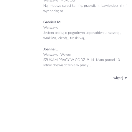
Warszawa, Mokotów
Najmłodsze dzieci karmię, przewijam, bawię się z nimi i
wychodzę na...
Gabriela M.
Warszawa
Jestem osobą o pogodnym usposobieniu, szczerą ,
wrażliwą, ciepłą , troskliwą,...
Joanna L.
Warszawa, Wawer
SZUKAM PRACY W GODZ. 9-14. Mam ponad 10
letnie doświadczenie w pracy...
więcej