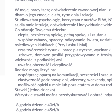
swobodną obecnością.
W mojej pracy łączę doświadczenie zawodowej niani z 
dbam o jego emocje, ciało, rytm dnia i relacje.
Studiowałam psychologię, korzystam z nurtów BLW, NVC 
są dla mnie intuicja, doświadczenie i indywidualne widze
Co ofiaruję Twojemu dziecku:
– ciepłą, bezpieczną opiekę, pełną spokoju i zaufania,
– wspólne zabawy, spacery, odkrywanie świata, udział
osiedlowych klubikach ( Przy Lasku i Mal)
– czas twórczości: rysunki, prace plastyczne, wycinanki
– zdrowe, domowe posiłki przygotowywane z troską
większości z podlaskiej wsi
– uważną obecność i cierpliwość.
Rodzice mogą liczyć na:
– współpracę opartą na komunikacji, szczerości i szacu
– elastyczność godzinową: dni, wieczory, weekendy, op
– możliwość opieki u mnie lub poza etatem w domu rod
Stawki ( jedno dziecko)
Wszystkie stawki można przedyskutować i dobrać indy
-8 godzin dziennie 40zł/h
-6 godzin dziennie 45zł/h