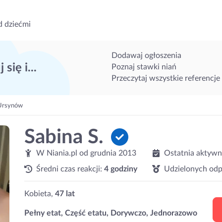
d dziećmi
Dodawaj ogłoszenia
 się i...
Poznaj stawki niań
Przeczytaj wszystkie referencje
Ursynów
Sabina S.
W Niania.pl od
grudnia 2013
Ostatnia aktywn
Średni czas reakcji:
4 godziny
Udzielonych odp
Kobieta,
47 lat
Pełny etat, Część etatu, Dorywczo, Jednorazowo