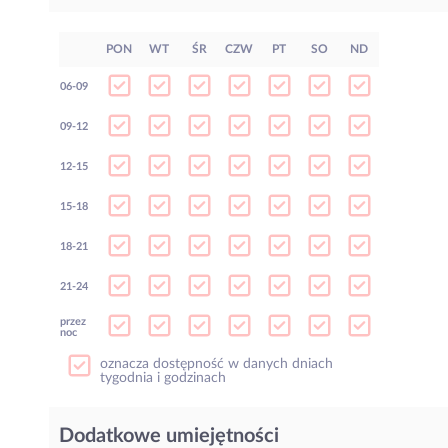
PON
WT
ŚR
CZW
PT
SO
ND
06-09
09-12
12-15
15-18
18-21
21-24
przez
noc
oznacza dostępność w danych dniach
tygodnia i godzinach
Dodatkowe umiejętności