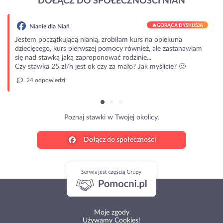
DOŁĄCZ DO SPOŁECZNOŚCI NIAŃ
🔥
GORĄCA DYSKUSJA
Nianie dla Niań
Jestem początkującą nianią, zrobiłam kurs na opiekuna
dziecięcego, kurs pierwszej pomocy również, ale zastanawiam
się nad stawką jaką zaproponować rodzinie...
Czy stawka 25 zł/h jest ok czy za mało? Jak myślicie? 🙂
24 odpowiedzi
Poznaj stawki w Twojej okolicy.
Dołącz do społeczności
Moje zgody
Używamy Cookies!