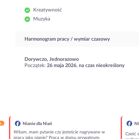
Kreatywność
Muzyka
Harmonogram pracy / wymiar czasowy
Dorywczo, Jednorazowo
Początek:
26 maja 2026
,
na czas nieokreślony
A
Nianie dla Niań
Ni
Witam, mam pytanie czy jesteście nagrywane w
Cześć 
pracy jako nianie? Praca w domu prywatnym,