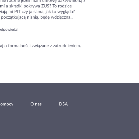
zenie roczne jeżeli mam umowę uaktywnioną z
ami a składki pokrywa ZUS? To rodzice
ają mi PIT czy ja sama, jak to wygląda?
początkującą nianią, będę wdzięczna...
odpowiedzi
aj o formalności związane z zatrudnieniem.
pomocy
O nas
DSA