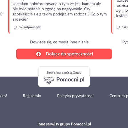
rozlic
zostałam poinformowana o tym że jest kamera ale
rodzic
nie było pytania o zgodę na nagrywanie. Czy
wystawi
e?
spotkaliście się z takim podejściem rodzica ? Co o tym
Jestem 
sądzicie?
16 odpowiedzi
14 
Dowiedz się, co myślą inne nianie.
Pyt
Dołącz do społeczności
ies!
Regulamin
Polityka prywatności
Centrum 
Inne serwisy grupy Pomocni.pl