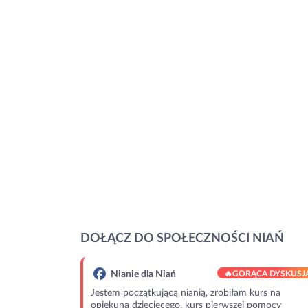
DOŁĄCZ DO SPOŁECZNOŚCI NIAŃ
Nianie dla Niań
🔥
GORĄCA DYSKUSJ
Jestem początkującą nianią, zrobiłam kurs na
opiekuna dziecięcego, kurs pierwszej pomocy