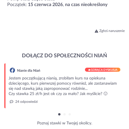
Początek:
15 czerwca 2026
,
na czas nieokreślony
Zgłoś naruszenie
DOŁĄCZ DO SPOŁECZNOŚCI NIAŃ
🔥
GORĄCA DYSKUSJA
Nianie dla Niań
Jestem początkującą nianią, zrobiłam kurs na opiekuna
dziecięcego, kurs pierwszej pomocy również, ale zastanawiam
się nad stawką jaką zaproponować rodzinie...
Czy stawka 25 zł/h jest ok czy za mało? Jak myślicie? 🙂
24 odpowiedzi
Poznaj stawki w Twojej okolicy.