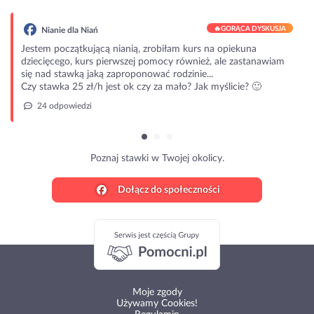
🔥
GORĄCA DYSKUSJA
Nianie dla Niań
Jestem początkującą nianią, zrobiłam kurs na opiekuna
dziecięcego, kurs pierwszej pomocy również, ale zastanawiam
się nad stawką jaką zaproponować rodzinie...
Czy stawka 25 zł/h jest ok czy za mało? Jak myślicie? 🙂
24 odpowiedzi
Poznaj stawki w Twojej okolicy.
Dołącz do społeczności
Moje zgody
Używamy Cookies!