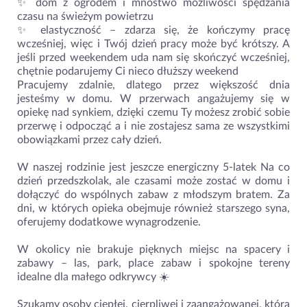
✨ dom z ogrodem i mnóstwo możliwości spędzania
czasu na świeżym powietrzu
✨ elastyczność – zdarza się, że kończymy pracę
wcześniej, więc i Twój dzień pracy może być krótszy. A
jeśli przed weekendem uda nam się skończyć wcześniej,
chętnie podarujemy Ci nieco dłuższy weekend
Pracujemy zdalnie, dlatego przez większość dnia
jesteśmy w domu. W przerwach angażujemy się w
opiekę nad synkiem, dzięki czemu Ty możesz zrobić sobie
przerwę i odpocząć a i nie zostajesz sama ze wszystkimi
obowiązkami przez cały dzień.
W naszej rodzinie jest jeszcze energiczny 5-latek Na co
dzień przedszkolak, ale czasami może zostać w domu i
dołączyć do wspólnych zabaw z młodszym bratem. Za
dni, w których opieka obejmuje również starszego syna,
oferujemy dodatkowe wynagrodzenie.
W okolicy nie brakuje pięknych miejsc na spacery i
zabawy – las, park, place zabaw i spokojne tereny
idealne dla małego odkrywcy ☀️
Szukamy osoby ciepłej, cierpliwej i zaangażowanej, która