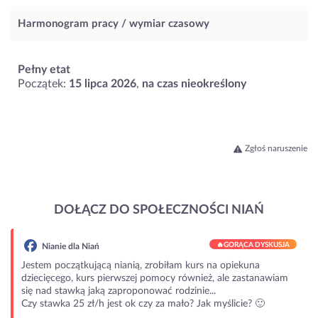
Harmonogram pracy / wymiar czasowy
Pełny etat
Początek:
15 lipca 2026
,
na czas nieokreślony
Zgłoś naruszenie
DOŁĄCZ DO SPOŁECZNOŚCI NIAŃ
🔥
GORĄCA DYSKUSJA
Nianie dla Niań
Jestem początkującą nianią, zrobiłam kurs na opiekuna
dziecięcego, kurs pierwszej pomocy również, ale zastanawiam
się nad stawką jaką zaproponować rodzinie...
Czy stawka 25 zł/h jest ok czy za mało? Jak myślicie? 🙂